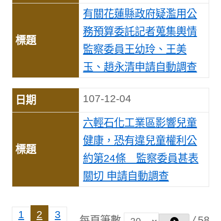
有關花蓮縣政府疑濫用公
務預算委託記者蒐集輿情
監察委員王幼玲、王美
玉、趙永清申請自動調查
107-12-04
六輕石化工業區影響兒童
健康，恐有違兒童權利公
約第24條 監察委員甚表
關切 申請自動調查
1
2
3
/
58
每頁筆數