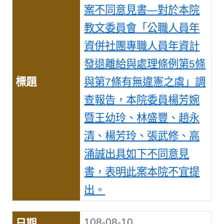
案不同意見書—對於本院
教文委員會「公職人員年
資併社團專職人員年資計
發退離給與處理條例第5條
與第7條有無違憲之虞」調
查報告，本院委員楊芳婉
暨王幼玲、林盛豐、趙永
清、楊芳玲、張武修、高
涌誠出具如下不同意見
書，表明此案本院不宜提
出。
108-08-10