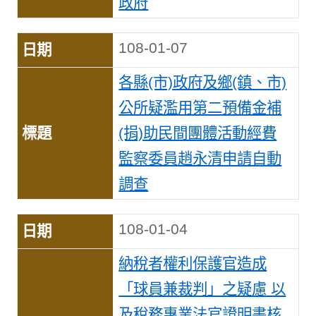
政府
108-01-07
各縣(市)政府及鄉(鎮、市)
公所疑濫用第二預備金補
(捐)助民間團體活動經費
監察委員趙永清申請自動
調查
108-01-04
納稅者權利保護官造成
「球員兼裁判」之疑慮 以
及稅務專業法官證明書核