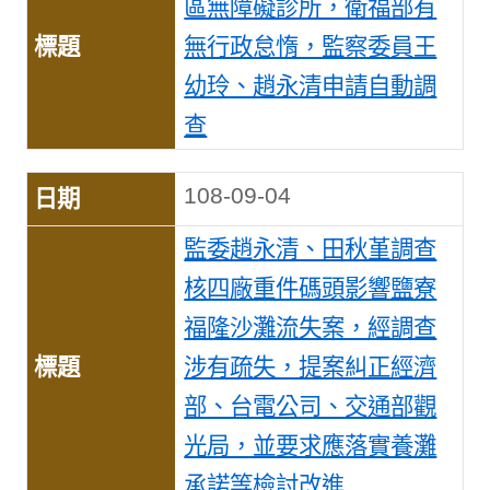
區無障礙診所，衛福部有
無行政怠惰，監察委員王
幼玲、趙永清申請自動調
查
108-09-04
監委趙永清、田秋堇調查
核四廠重件碼頭影響鹽寮
福隆沙灘流失案，經調查
涉有疏失，提案糾正經濟
部、台電公司、交通部觀
光局，並要求應落實養灘
承諾等檢討改進