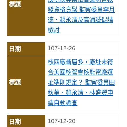
發資格寬鬆 監察委員李月
德、趙永清及高涌誠促請
檢討
107-12-26
核四廠斷層多，廠址未符
合美國核管會核能電廠選
址準則規定？ 監察委員田
秋堇、趙永清、林盛豐申
請自動調查
107-12-20