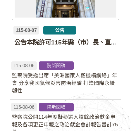
115-08-07
公告
公告本院許可115年縣（市）長、直轄市議員、縣（市）議員擬參選人開立政治獻金專戶共計4戶。各專戶得收受政治獻金期間為自專戶許可設立日起至115年11月27日止，專戶名冊詳如附件。
115-08-06
院新聞稿
監察院受邀出席「美洲國家人權機構網絡」年
會 分享我國氣候災害防治經驗 打造國際永續
韌性
115-08-06
院新聞稿
監察院公開114年度擬參選人賸餘政治獻金申
報及各項更正申報之政治獻金會計報告書計75