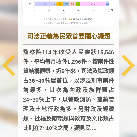
司法正義為民眾首要關心議題
監察院114年收受人民書狀15,546
件，平均每月收件1,296件。按案件性
監察
質結構觀察，近5年來，司法及獄政類
均每
占36~40％居首位，以涉及刑事案件
證，
為最多，其次為內政及族群類占
調卷
24~30％上下，以警政消防、建築管
詢會
理及土地行政為多。另財政及經濟
次及
類、社福及衛環類與教育及文化類占
審議
比則在7~10％之間，顯見民 ...
人，