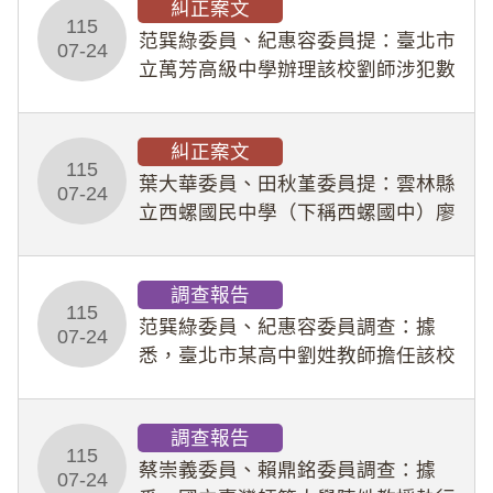
糾正案文
人員保障法」及「職業安全衛生法」
115
所定維護公務人員
范巽綠委員、紀惠容委員提：臺北市
07-24
立萬芳高級中學辦理該校劉師涉犯數
位性剝削事件，於第一線校園性別事
件調查、審議及申復程序中，喪失專
糾正案文
業把關與糾錯功能，不僅首份調查報
115
告漏未審酌師生不
葉大華委員、田秋堇委員提：雲林縣
07-24
立西螺國民中學（下稱西螺國中）廖
姓專任教師（下稱廖師）、蔡姓鐘點
教練（下稱蔡教練）涉體罰及不當管
調查報告
教羽球隊學生等行為，歷經該校校園
115
事件處理會議（下
范巽綠委員、紀惠容委員調查：據
07-24
悉，臺北市某高中劉姓教師擔任該校
專題指導教師及組長，詎假借管教名
義，多次要求該校某生依其指示，自
調查報告
行拍攝特定樣態性影像並以手機傳送
115
劉師。該生因畏懼成
蔡崇義委員、賴鼎銘委員調查：據
07-24