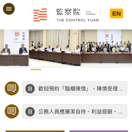
:::
跳到主要內容區塊
EN
:::
歡迎預約「臨櫃陳情」，陳情受理中心將優先排定人員與您接談，釐清案情爭點後收案處理，以節省您的寶貴時間。
公務人員應廉潔自持、利益迴避、依法公正執行公務～考試院公務人員保障暨培訓委員會～