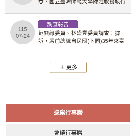
悉，國立臺灣師範大學陳姓教授執行
多件人體研究計畫，其採集及運用血
液樣本，疑違反「人體研究法」及學
調查報告
術倫理等情案調查報告。(115教調
115
31)
范巽綠委員、林盛豐委員調查：據
07-24
訴，嚴前總統自民國(下同)35年來臺
後即居住於重慶寓所(即國定古蹟嚴家
淦故居)，迨至嚴前總統及其夫人相繼
過世後，總統府於89年間函請其家屬
更多
繼續留住
巡察行事曆
會議行事曆