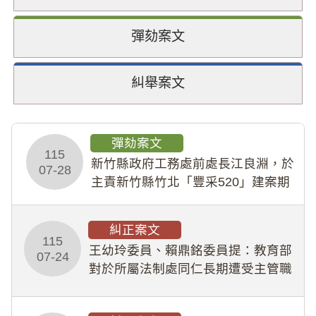
彈劾案文
糾舉案文
彈劾案文
115
新竹縣政府工務處前處長江良淵，於
07-28
主責新竹縣竹北「豐采520」建案期
間，藏匿鉅額來源不明財產現金新臺
幣1,483萬餘元，並長期收受建商餽
糾正案文
贈；復罔顧公共安全，圖利默許建商
115
王幼玲委員、賴鼎銘委員提：教育部
於停工期間
07-24
對於所屬法制處同仁長期遭受主管職
場不法侵害情事，未能及時察覺、有
效介入及妥為處理，顯未善盡「公務