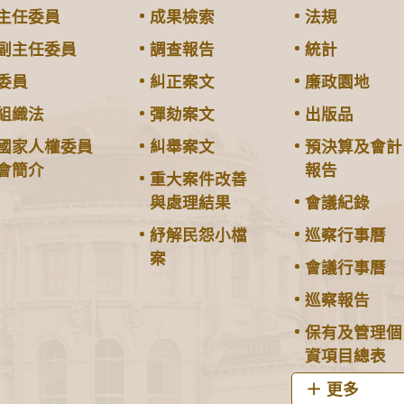
主任委員
成果檢索
法規
副主任委員
調查報告
統計
委員
糾正案文
廉政園地
組織法
彈劾案文
出版品
國家人權委員
糾舉案文
預決算及會計
會簡介
報告
重大案件改善
與處理結果
會議紀錄
紓解民怨小檔
巡察行事曆
案
會議行事曆
巡察報告
保有及管理個
資項目總表
更多