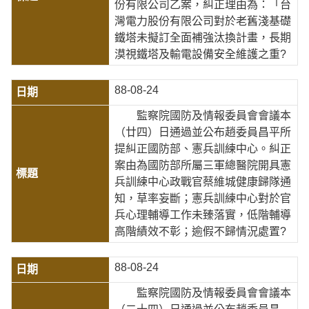
份有限公司乙案，糾正理由為：「台
灣電力股份有限公司對於老舊淺基礎
鐵塔未擬訂全面補強汰換計畫，長期
漠視鐵塔及輸電設備安全維護之重?
88-08-24
監察院國防及情報委員會會議本
（廿四）日通過並公布趙委員昌平所
提糾正國防部、憲兵訓練中心。糾正
案由為國防部所屬三軍總醫院開具憲
兵訓練中心政戰官蔡維城健康歸隊通
知，草率妄斷；憲兵訓練中心對於官
兵心理輔導工作未臻落實，低階輔導
高階績效不彰；逾假不歸情況處置?
88-08-24
監察院國防及情報委員會會議本