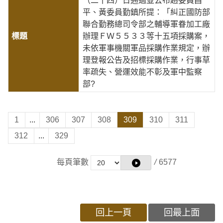
（二十四）日通過並公布趙委員昌
平、黃委員勤鎮所提：「糾正國防部
聯合勤務總司令部之輔導軍眷加工廠
辦理ＦＷ５５３３等十五項採購案，
未依軍事機關軍品採購作業規定，辦
理登報公告及招標採購作業，行事草
率疏失、營運效能不彰及軍中監察
部?
1
...
306
307
308
309
310
311
312
...
329
每頁筆數
/
6577
回上一頁
回最上面