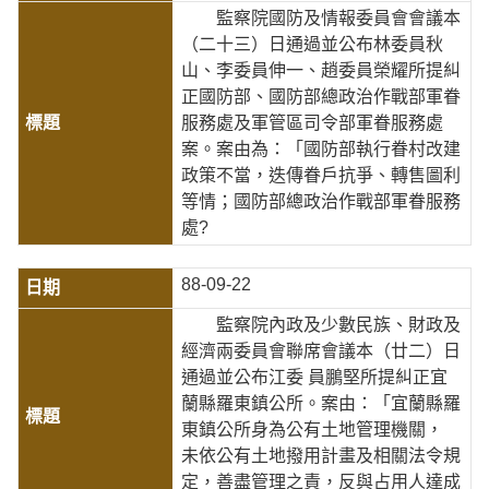
監察院國防及情報委員會會議本
（二十三）日通過並公布林委員秋
山、李委員伸一、趙委員榮耀所提糾
正國防部、國防部總政治作戰部軍眷
服務處及軍管區司令部軍眷服務處
案。案由為：「國防部執行眷村改建
政策不當，迭傳眷戶抗爭、轉售圖利
等情；國防部總政治作戰部軍眷服務
處?
88-09-22
監察院內政及少數民族、財政及
經濟兩委員會聯席會議本（廿二）日
通過並公布江委 員鵬堅所提糾正宜
蘭縣羅東鎮公所。案由：「宜蘭縣羅
東鎮公所身為公有土地管理機關，
未依公有土地撥用計畫及相關法令規
定，善盡管理之責，反與占用人達成