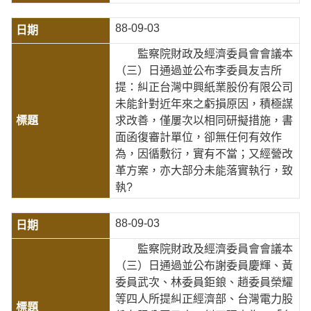
88-09-03
監察院財政及經濟委員會會議本
（三）日通過並公布李委員友吉所
提：糾正台灣中興紙業股份有限公司
未能針對近年來之虧損原因，積極謀
求改善，僅屢次以相同研擬措施，書
面函復審計單位，卻無任何有效作
為，因循敷衍，實有不當；又經營改
革方案，亦大部分未能落實執行，致
執?
88-09-03
監察院財政及經濟委員會會議本
（三）日通過並公布謝委員慶輝、黃
委員武次、林委員鉅鋃、趙委員榮耀
等四人所提糾正經濟部、台灣電力股