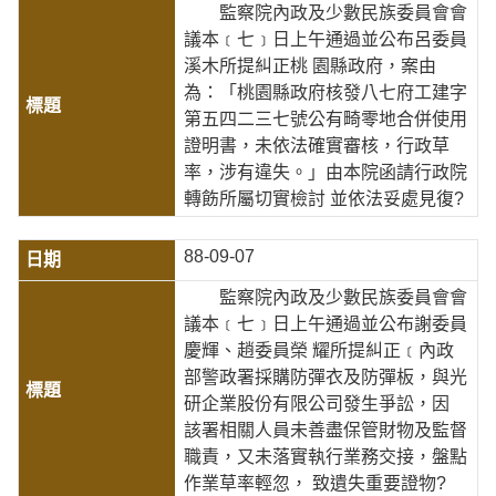
監察院內政及少數民族委員會會
議本﹝七﹞日上午通過並公布呂委員
溪木所提糾正桃 園縣政府，案由
為：「桃園縣政府核發八七府工建字
第五四二三七號公有畸零地合併使用
證明書，未依法確實審核，行政草
率，涉有違失。」由本院函請行政院
轉飭所屬切實檢討 並依法妥處見復?
88-09-07
監察院內政及少數民族委員會會
議本﹝七﹞日上午通過並公布謝委員
慶輝、趙委員榮 耀所提糾正﹝內政
部警政署採購防彈衣及防彈板，與光
研企業股份有限公司發生爭訟，因
該署相關人員未善盡保管財物及監督
職責，又未落實執行業務交接，盤點
作業草率輕忽， 致遺失重要證物?