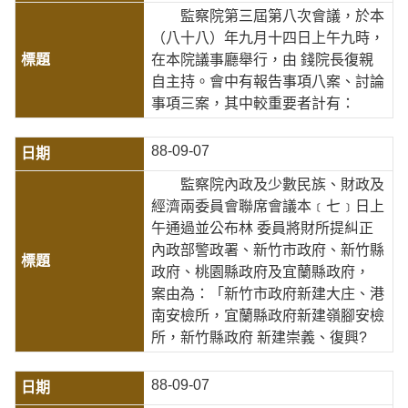
監察院第三屆第八次會議，於本
（八十八）年九月十四日上午九時，
在本院議事廳舉行，由 錢院長復親
自主持。會中有報告事項八案、討論
事項三案，其中較重要者計有：
88-09-07
監察院內政及少數民族、財政及
經濟兩委員會聯席會議本﹝七﹞日上
午通過並公布林 委員將財所提糾正
內政部警政署、新竹市政府、新竹縣
政府、桃園縣政府及宜蘭縣政府，
案由為：「新竹市政府新建大庄、港
南安檢所，宜蘭縣政府新建嶺腳安檢
所，新竹縣政府 新建崇義、復興?
88-09-07