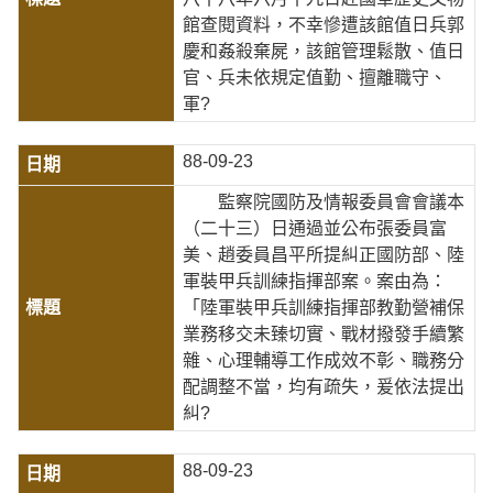
館查閱資料，不幸慘遭該館值日兵郭
慶和姦殺棄屍，該館管理鬆散、值日
官、兵未依規定值勤、擅離職守、
軍?
88-09-23
監察院國防及情報委員會會議本
（二十三）日通過並公布張委員富
美、趙委員昌平所提糾正國防部、陸
軍裝甲兵訓練指揮部案。案由為：
「陸軍裝甲兵訓練指揮部教勤營補保
業務移交未臻切實、戰材撥發手續繁
雜、心理輔導工作成效不彰、職務分
配調整不當，均有疏失，爰依法提出
糾?
88-09-23