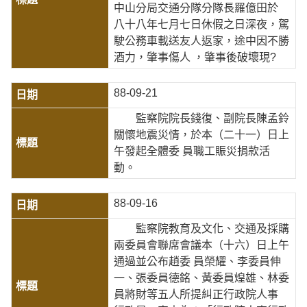
中山分局交通分隊分隊長羅億田於
八十八年七月七日休假之日深夜，駕
駛公務車載送友人返家，途中因不勝
酒力，肇事傷人 ，肇事後破壞現?
88-09-21
監察院院長錢復、副院長陳孟鈴
關懷地震災情，於本（二十一）日上
午發起全體委 員職工賑災捐款活
動。
88-09-16
監察院教育及文化、交通及採購
兩委員會聯席會議本（十六）日上午
通過並公布趙委 員榮耀、李委員伸
一、張委員德銘、黃委員煌雄、林委
員將財等五人所提糾正行政院人事