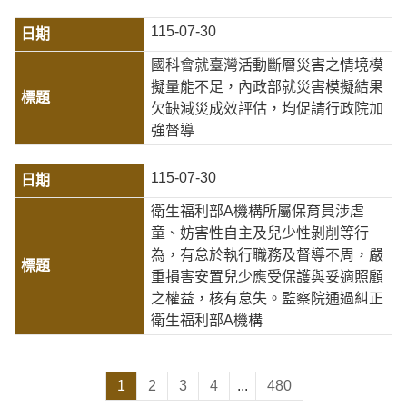
115-07-30
國科會就臺灣活動斷層災害之情境模
擬量能不足，內政部就災害模擬結果
欠缺減災成效評估，均促請行政院加
強督導
115-07-30
衛生福利部A機構所屬保育員涉虐
童、妨害性自主及兒少性剝削等行
為，有怠於執行職務及督導不周，嚴
重損害安置兒少應受保護與妥適照顧
之權益，核有怠失。監察院通過糾正
衛生福利部A機構
1
2
3
4
...
480