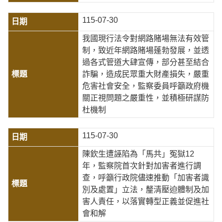
115-07-30
我國現行法令對網路賭場無法有效管
制，致近年網路賭場蓬勃發展，並透
過各式管道大肆宣傳，部分甚至結合
詐騙，造成民眾重大財產損失，嚴重
危害社會安全，監察委員呼籲政府機
關正視問題之嚴重性，並積極研謀防
杜機制
115-07-30
陳欽生遭誣陷為「馬共」冤獄12
年，監察院首次針對加害者進行調
查，呼籲行政院儘速推動「加害者識
別及處置」立法，釐清壓迫體制及加
害人責任，以落實轉型正義並促進社
會和解