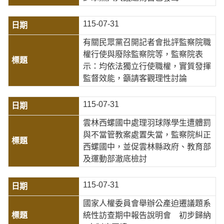
115-07-31
有關民眾黨召開記者會批評監察院職
權行使與廢除監察院等，監察院表
示：均依法獨立行使職權，實質發揮
監督效能，籲請客觀理性討論
115-07-31
雲林西螺國中處理羽球隊學生遭體罰
與不當管教案處置失當，監察院糾正
西螺國中，並促雲林縣政府、教育部
及運動部澈底檢討
115-07-31
國家人權委員會舉辦公產迫遷議題系
統性訪查期中報告說明會 初步歸納