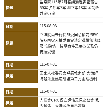
監察院115年7月審議通過調查報告
69案 彈劾案7案 糾正案18案 函請改
善案67案
115-08-03
立法院尚未行使監委同意權前 監察
院及國家人權委員會法定職權無法踐
履 惟陳情、檢舉案件及廉政業務仍
持續受理
115-07-31
國家人權委員會呼籲教育部 完備解
聘辦法並儘速研議第三方處理機制
115-07-31
人權會CRC獨立評估意見座談會 兒
少聚焦六大議題為自己發聲