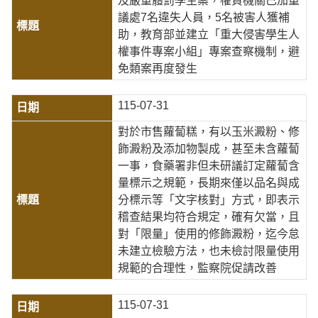
及嚴重體罰學生案，權責機關已加重
議處7名違失人員，5名被害人獲補
助，教育部並建立「重大侵害學生人
權事件專案小組」專案查察機制，避
免類案再度發生
115-07-31
對於市售蘿蔔糕，有以玉米澱粉、修
飾澱粉及添加物製成，甚至未含蘿蔔
一事，食藥署非但未研議訂定蘿蔔含
量標示之規範，長期來僅以品名與成
分標示等「文字核對」方式，即表示
稽查結果均符合規定，確有欠當，且
對「限量」使用的修飾澱粉，迄今怠
未建立檢驗方法，也未檢討限量使用
規範的合理性，監察院促請改善
115-07-31