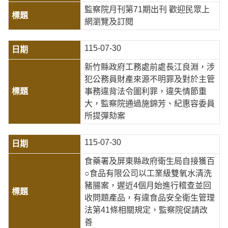
監察院月刊第71期出刊 歡迎民眾上
網瀏覽及訂閱
115-07-30
新竹縣政府工務處前處長江良淵，涉
犯公務員財產來源不明罪及對於主管
事務違背法令圖利罪，違失情節重
大，監察院通過施錦芳、紀惠容委員
所提彈劾案
115-07-30
食藥署及屏東縣政府衛生局自接獲百
○食品有限公司以工業級雙氧水清洗
豬腸案，遲近4個月始進行稽查並回
收問題產品，有違食品安全衛生管理
法第41條相關規定，監察院促請改
善