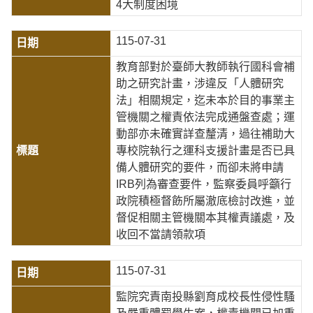
4大制度困境
115-07-31
教育部對於臺師大教師執行國科會補
助之研究計畫，涉違反「人體研究
法」相關規定，迄未本於目的事業主
管機關之權責依法完成通盤查處；運
動部亦未確實詳查釐清，過往補助大
專校院執行之運科支援計畫是否已具
備人體研究的要件，而卻未將申請
IRB列為審查要件，監察委員呼籲行
政院積極督飭所屬澈底檢討改進，並
督促相關主管機關本其權責議處，及
收回不當請領款項
115-07-31
監院究責南投縣劉育成校長性侵性騷