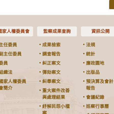
國家人權委員會
監察成果查詢
資訊公開
主任委員
成果檢索
法規
副主任委員
調查報告
統計
委員
糾正案文
廉政園地
組織法
彈劾案文
出版品
國家人權委員
糾舉案文
預決算及會計
會簡介
報告
重大案件改善
與處理結果
會議紀錄
紓解民怨小檔
巡察行事曆
案