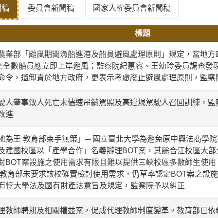
聞稿
委員會新聞稿
國家人權委員會新聞稿
標題
農業部「颱風期間漁船進港及船員避風處理原則」規定，當地方
船之全數船員應立即上岸避風；監察院紀惠容、王幼玲委員調查發
命令，還卸責於地方政府，更表示考慮廢止避風處理原則，監察
駛人肇事致人死亡未儘速吊銷駕照及高違規駕駛人召回訓練，監
改進
地為王 教育部束手無策」─ 國立臺北大學為避免原中興法商學
及建國校區以「產學合作」名義辦理BOT案，其餘合江校區大
對BOT案設施之使用需求有限且難以提供三峽校區多數師生使
 教育部未要求該校確實檢討使用需求，仍草率認定BOT案之設
均有悖大學法及國有財產法意旨及規定，監察院予以糾正
理教師聘期及相關權益案，促成代理教師制度變革。教育部已依