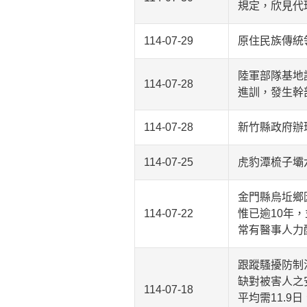
規定，欣見代
114-07-29
原住民族傳統
陸軍部隊基地
114-07-28
進訓，發生幹
114-07-28
新竹縣政府辦
114-07-25
虎豹潭梳子壩
金門縣烏坵鄉
114-07-22
惟已逾10年
常有醫事人力
跟蹤騷擾防制
缺對被害人之
114-07-18
平均需11.