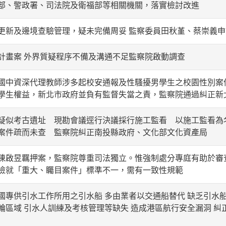
部、警政署、司法院及衛福部等相關機關，落實檢討改進
更新及邊境查驗管理，疑未完備周妥 監察委員田秋堇、蔡崇義
計畫案 外界質疑程序不備及溝通不足監察院啟動調查
國中資深代理教師涉多起校安通報及性騷擾男學生之校園性別案
學生權益，新北市政府並負有監督失當之責，監察院通過糾正新
疑似考古遺址 現勘會議逕行決議採行施工監看 以施工監看為
案件疏而未查 監察院糾正南投縣政府、文化部文化資產局
陳啟昱羈押案，監察院尊重司法獨立。惟強制處分專庭有助於審
檢就「重大、矚目案件」標準不一，需有一致性規範
國專供引水工作所用之引水船 多由業者以交通船替代 缺乏引水
輪區域 引水人訓練及考核管理等缺失 造成港區航行安全漏洞 糾