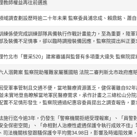
理教師權益再往前邁進
領域調查劃設歷時逾二十年未果 監察委員浦忠成、賴鼎銘、蕭
訓練係使完成訓練部隊具備執行作戰計畫能力，至為重要，陸軍
部及裝備不足情事，卻以臨時調撥裝備因應，監察院提出糾正要
理竹北市「豐采520」建案審議與監督有多項重大違失 監察院提
六人溺斃案 監察院助罹難家屬獲國賠 法院二審判新北市政府應賠
因受軍事管制且交通不便，當地醫療資源匱乏，健保署雖自92年
，並未實地登島瞭解當地軍民醫療需求，承作計畫之三總松山分
配置不足情形發生，監察院通過紀惠容委員提出之調查報告，要
法施行迄今逾3年，仍發生「警察機關拒絕受理報案」、「員警
安全保密空間」、「命相對人治療性處遇保護令執行成效不佳」
9日、司法機關核發跟騷保護令平均需34.98日，影響及時遏阻效