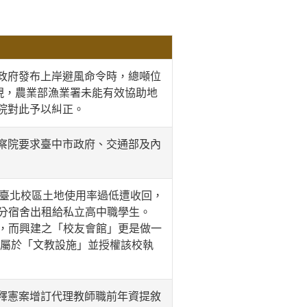
政府發布上岸避風命令時，總噸位
現，農業部漁業署未能有效協助地
院對此予以糾正。
察院要求臺中市政府、交通部及內
院臺北校區土地使用率過低遭收回，
部分宿舍出租給私立高中職學生。
用，而興建之「校友會館」更是做一
施屬於「文教設施」並授權該校執
釋憲案增訂代理教師職前年資提敘