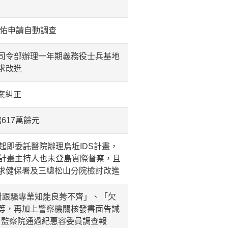
自佑申請自動調查
司令部辦理一年期義務役士兵基地
求改進
案糾正
617萬餘元
起即委託醫院辦理烏坵IDS計畫，
院計畫主持人也未登島實際督察，且
求健保署及三總松山分院檢討改進
對跟騷專業知能良莠不齊」、「欠
等，再加上警察機關核發書面告誡
果，監察院通過紀惠容委員調查報