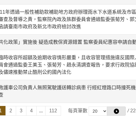
至111年透過一般性補助款補助地方政府辦理雨水下水道系統及市
審查及督導之責，監察院內政及族群委員會通過監委張菊芳、郭
函請臺南市政府及新北市政府檢討改進
共化政策」實施後 疑造成教保資源錯置 監察委員紀惠容申請自
臨時收容所超額及逾期收容情形嚴重，且收容管理措施違反國際
員會通過監委王美玉、張菊芳、趙永清調查報告，要求行政院協
及儘速推動禁止酷刑公約國內法化
救護車公司負責人無照駕駛護送轉診病患 行經紅燈路口時撞死
查
1
2
3
4
...
112
每頁筆數
/
22