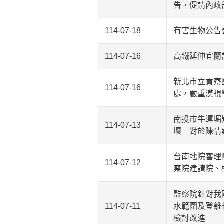
告，促請內政
114-07-18
有害生物公告
114-07-16
高鐵延伸宜蘭
新北市立貢寮
114-07-16
處，嚴重漠視
南投市牛運堀
114-07-13
壞 對於陳情
台南地院審理
114-07-12
察院建請院、
監察院針對我
114-07-11
水範圍及登離
檢討改進