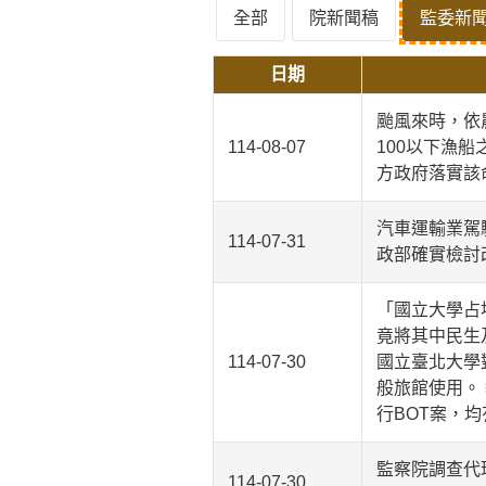
全部
院新聞稿
監委新
日期
颱風來時，依
114-08-07
100以下漁
方政府落實該
汽車運輸業駕
114-07-31
政部確實檢討
「國立大學占
竟將其中民生
114-07-30
國立臺北大學
般旅館使用。
行BOT案，
監察院調查代
114-07-30