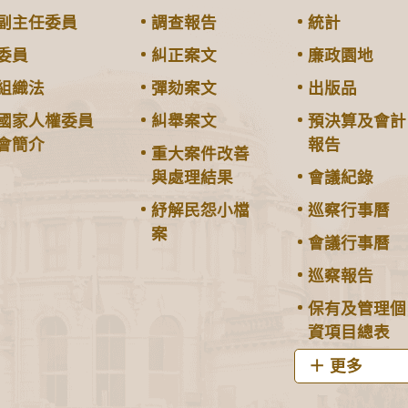
副主任委員
調查報告
統計
委員
糾正案文
廉政園地
組織法
彈劾案文
出版品
國家人權委員
糾舉案文
預決算及會計
會簡介
報告
重大案件改善
與處理結果
會議紀錄
紓解民怨小檔
巡察行事曆
案
會議行事曆
巡察報告
保有及管理個
資項目總表
更多