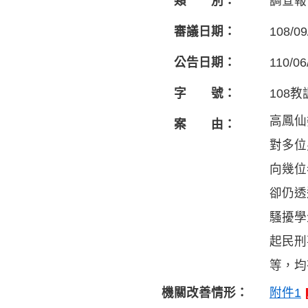
類 別：
調查報
審議日期：
108/09
公告日期：
110/06
字 號：
108教
高鳳仙
案 由：
對多位
向幾位
卻仍透
騷擾學
起民刑
等，均
機關改善情形：
附件1