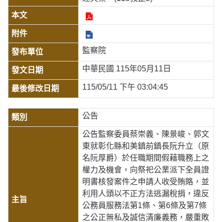
監察院
中華民國 115年05月11日
115/05/11 下午 03:04:45
公告
公告監察委員蔡崇義、陳景峻、郭文
東就彰化縣和美鎮前鎮長阮升立（原
名阮厚爵）於任職期間假藉職務上之
權力及機會，向祭祀公業派下全員證
明書核發案件之申請人收受賄賂，並
利用人頭以不正方法逃漏稅捐，違反
公務員服務法第1條、第6條及第7條
之公正無私及誠信清廉義務，嚴重敗