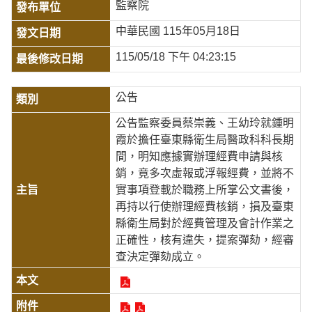
監察院
中華民國 115年05月18日
115/05/18 下午 04:23:15
公告
公告監察委員蔡崇義、王幼玲就鍾明
霞於擔任臺東縣衛生局醫政科科長期
間，明知應據實辦理經費申請與核
銷，竟多次虛報或浮報經費，並將不
實事項登載於職務上所掌公文書後，
再持以行使辦理經費核銷，損及臺東
縣衛生局對於經費管理及會計作業之
正確性，核有違失，提案彈劾，經審
查決定彈劾成立。