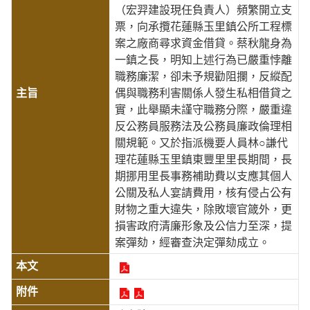
（宏羿建設現任負責人）頻繁開立支
票，向承攬花蓮縣玉里鎮公所工程標
案之廠商尋求資金借貸。蔡秋龍身為
一鎮之長，明知上述行為已嚴重悖離
職務廉潔，卻未予規勸阻攔，反縱配
偶與職務利害關係人發生私相借貸之
實，此舉顯未謹守職務分際，嚴重違
反公務員服務法及公務員廉政倫理相
關規範。又於指派機要人員林○謙代
理花蓮縣玉里鎮東豐里里長期間，長
期挪用里長事務補助費以支應其個人
公關及私人宴請費用，核有侵占公有
財物之重大違失，除敗壞官箴外，更
損害政府清廉形象及公信力至深，提
案彈劾，經審查決定彈劾成立。