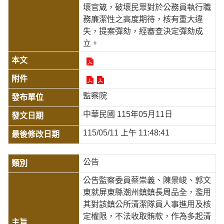
壞官箴，破壞民眾對於公務員執行職
務廉潔性之高度期待，核有重大違
失，提案彈劾，經審查決定彈劾成
立。
監察院
中華民國 115年05月11日
115/05/11 上午 11:48:41
公告
公告監察委員蔡崇義、陳景峻、郭文
東就屏東縣潮州鎮鎮長周品全，濫用
其對該鎮公所清潔隊員人事進用及核
定權限，不法收取賄款，作為多起清