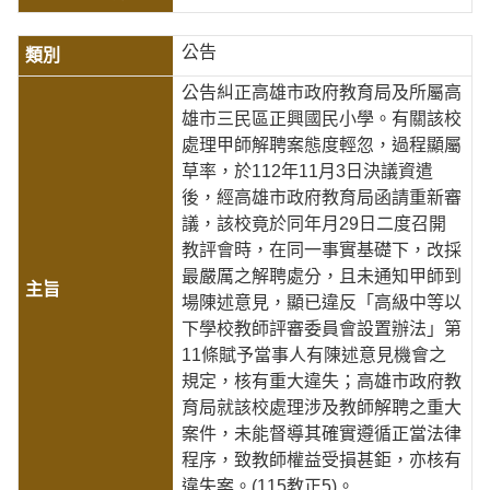
公告
公告糾正高雄市政府教育局及所屬高
雄市三民區正興國民小學。有關該校
處理甲師解聘案態度輕忽，過程顯屬
草率，於112年11月3日決議資遣
後，經高雄市政府教育局函請重新審
議，該校竟於同年月29日二度召開
教評會時，在同一事實基礎下，改採
最嚴厲之解聘處分，且未通知甲師到
場陳述意見，顯已違反「高級中等以
下學校教師評審委員會設置辦法」第
11條賦予當事人有陳述意見機會之
規定，核有重大違失；高雄市政府教
育局就該校處理涉及教師解聘之重大
案件，未能督導其確實遵循正當法律
程序，致教師權益受損甚鉅，亦核有
違失案。(115教正5)。