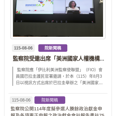
115-08-06
院新聞稿
監察院受邀出席「美洲國家人權機構網絡」年會 分享我國氣候災害防治經驗 打造國際永續韌性
監察院應「伊比利美洲監察使聯盟」（FIO）會
員國巴拉圭護民官署邀請，於本（115）年8月3
日以視訊方式出席於巴拉圭舉辦之「美洲國家人
權機構網絡」（RINDHCA）年會，並發表專題
報告，就美洲地區環境災害、氣候緊急狀態與人
115-08-06
院新聞稿
權風險等議題，與拉美地區監察機構、護民官署
監察院公開114年度擬參選人賸餘政治獻金申
及紅十字國際委員會、原住民社區支持組織...
報及各項更正申報之政治獻金會計報告書計75