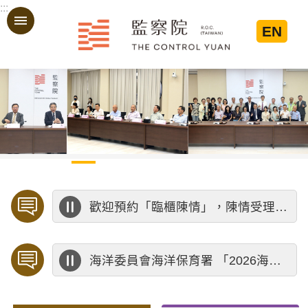
:::
跳到主要內容區塊
EN
:::
歡迎預約「臨櫃陳情」，陳情受理中心將優先排定人員與您接談，釐清案情爭點後收案處理，以節省您的寶貴時間。
海洋委員會海洋保育署 「2026海洋保育創意短影音競賽」活動