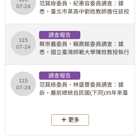
事件處理會議（下
范巽綠委員、紀惠容委員調查：據
07-24
悉，臺北市某高中劉姓教師擔任該校
專題指導教師及組長，詎假借管教名
義，多次要求該校某生依其指示，自
調查報告
行拍攝特定樣態性影像並以手機傳送
115
劉師。該生因畏懼成
蔡崇義委員、賴鼎銘委員調查：據
07-24
悉，國立臺灣師範大學陳姓教授執行
多件人體研究計畫，其採集及運用血
液樣本，疑違反「人體研究法」及學
調查報告
術倫理等情案調查報告。(115教調
115
31)
范巽綠委員、林盛豐委員調查：據
07-24
訴，嚴前總統自民國(下同)35年來臺
後即居住於重慶寓所(即國定古蹟嚴家
淦故居)，迨至嚴前總統及其夫人相繼
過世後，總統府於89年間函請其家屬
更多
繼續留住