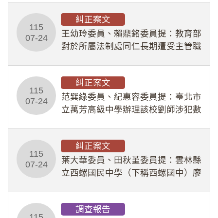
幣1,483萬餘元，並長期收受建商餽
糾正案文
贈；復罔顧公共安全，圖利默許建商
115
王幼玲委員、賴鼎銘委員提：教育部
於停工期間
07-24
對於所屬法制處同仁長期遭受主管職
場不法侵害情事，未能及時察覺、有
效介入及妥為處理，顯未善盡「公務
糾正案文
人員保障法」及「職業安全衛生法」
115
所定維護公務人員
范巽綠委員、紀惠容委員提：臺北市
07-24
立萬芳高級中學辦理該校劉師涉犯數
位性剝削事件，於第一線校園性別事
件調查、審議及申復程序中，喪失專
糾正案文
業把關與糾錯功能，不僅首份調查報
115
告漏未審酌師生不
葉大華委員、田秋堇委員提：雲林縣
07-24
立西螺國民中學（下稱西螺國中）廖
姓專任教師（下稱廖師）、蔡姓鐘點
教練（下稱蔡教練）涉體罰及不當管
調查報告
教羽球隊學生等行為，歷經該校校園
115