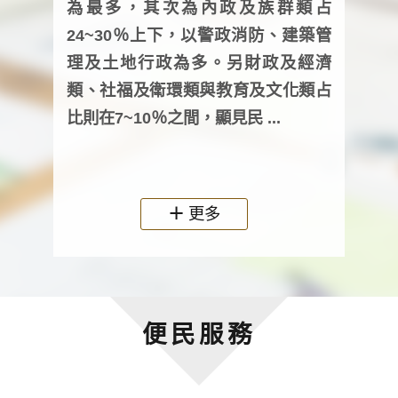
為最多，其次為內政及族群類占
調卷
24~30％上下，以警政消防、建築管
詢會
理及土地行政為多。另財政及經濟
次及
類、社福及衛環類與教育及文化類占
審議
比則在7~10％之間，顯見民 ...
人，
政機關
更多
便民服務