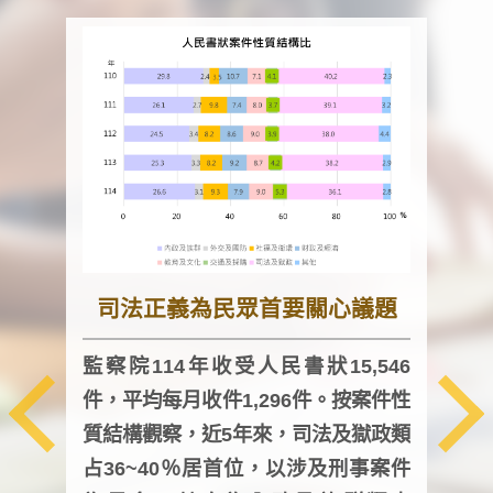
司法正義為民眾首要關心議題
監察院114年收受人民書狀15,546
件，平均每月收件1,296件。按案件性
監察
質結構觀察，近5年來，司法及獄政類
均每
占36~40％居首位，以涉及刑事案件
證，