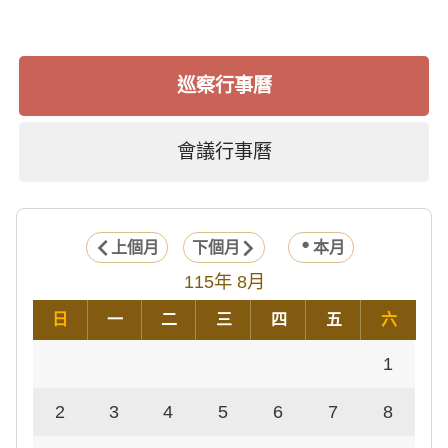
巡察行事曆
會議行事曆
上個月
下個月
本月
115年 8月
日
一
二
三
四
五
六
1
2
3
4
5
6
7
8