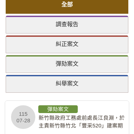
全部
調查報告
糾正案文
彈劾案文
糾舉案文
彈劾案文
115
新竹縣政府工務處前處長江良淵，於
07-28
主責新竹縣竹北「豐采520」建案期
間，藏匿鉅額來源不明財產現金新臺