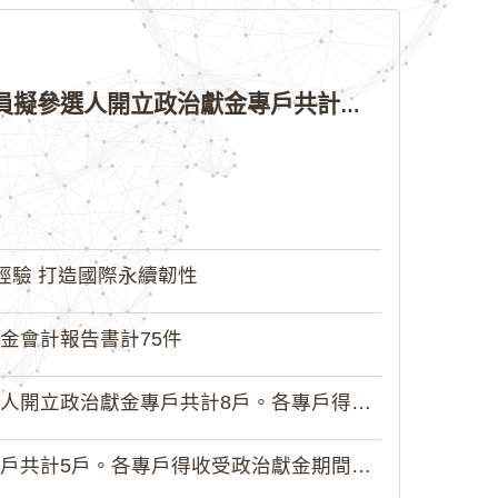
公告本院許可115年縣（市）長、直轄市議員、縣（市）議員擬參選人開立政治獻金專戶共計4戶。各專戶得收受政治獻金期間為自專戶許可設立日起至115年11月27日止，專戶名冊詳如附件。
經驗 打造國際永續韌性
金會計報告書計75件
政治獻金專戶共計8戶。各專戶得收受...
5戶。各專戶得收受政治獻金期間為自...