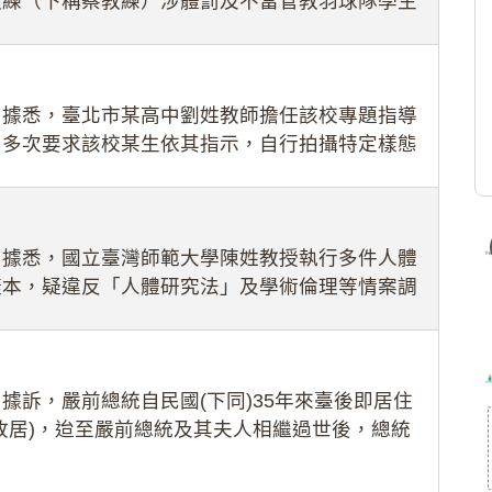
教練（下稱蔡教練）涉體罰及不當管教羽球隊學生
理會議（下
：據悉，臺北市某高中劉姓教師擔任該校專題指導
，多次要求該校某生依其指示，自行拍攝特定樣態
生因畏懼成
：據悉，國立臺灣師範大學陳姓教授執行多件人體
樣本，疑違反「人體研究法」及學術倫理等情案調
據訴，嚴前總統自民國(下同)35年來臺後即居住
故居)，迨至嚴前總統及其夫人相繼過世後，總統
住