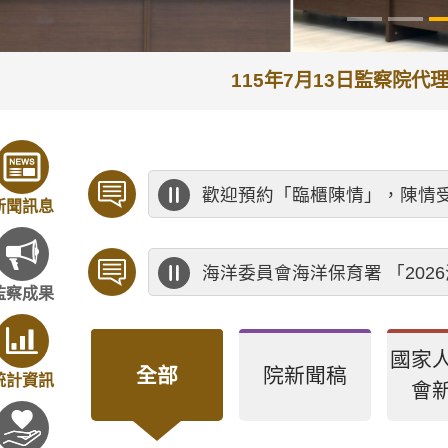
115年7月13日監察院
歡迎預約「臨櫃陳情」，陳情
新聞訊息
海洋委員會海洋保育署 「20
監察成果
國家
全部
院新聞稿
統計資訊
會