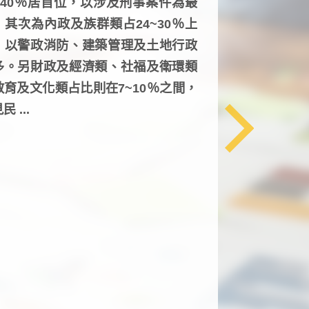
6~40％居首位，以涉及刑事案件為最
，其次為內政及族群類占24~30％上
，以警政消防、建築管理及土地行政
多。另財政及經濟類、社福及衛環類
教育及文化類占比則在7~10％之間，
民 ...