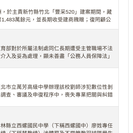
，於主責新竹縣竹北「豐采520」建案期間，藏
1,483萬餘元，並長期收受建商餽贈；復罔顧公
期間
教育部對於所屬法制處同仁長期遭受主管職場不法
效介入及妥為處理，顯未善盡「公務人員保障法」
護公務人員
臺北市立萬芳高級中學辦理該校劉師涉犯數位性剝
件調查、審議及申復程序中，喪失專業把關與糾錯
審酌師生不
雲林縣立西螺國民中學（下稱西螺國中）廖姓專任