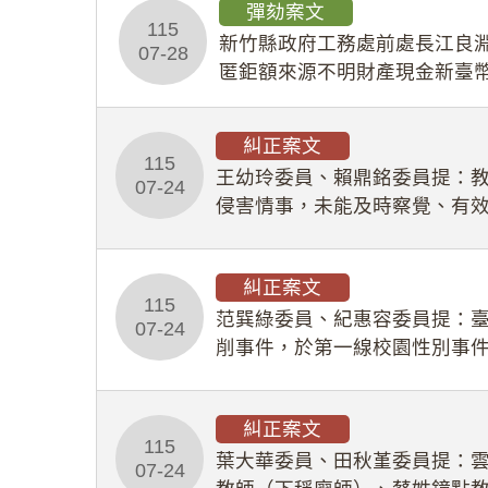
彈劾案文
115
新竹縣政府工務處前處長江良淵
07-28
匿鉅額來源不明財產現金新臺幣
共安全，圖利默許建商於停工
糾正案文
115
王幼玲委員、賴鼎銘委員提：
07-24
侵害情事，未能及時察覺、有
及「職業安全衛生法」所定維
糾正案文
115
范巽綠委員、紀惠容委員提：
07-24
削事件，於第一線校園性別事
功能，不僅首份調查報告漏未
糾正案文
115
葉大華委員、田秋堇委員提：
07-24