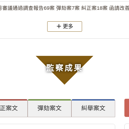
月審議通過調查報告69案 彈劾案7案 糾正案18案 函請改善
更多
監察成果
正案文
彈劾案文
糾舉案文