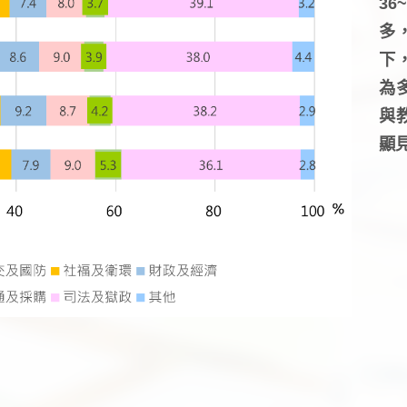
3
多
下
為
與
顯見