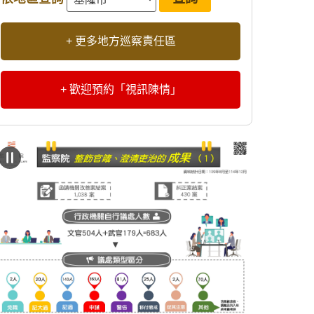
+ 更多地方巡察責任區
+ 歡迎預約「視訊陳情」