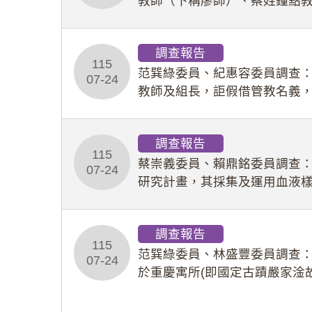
教師（下稱廖師）、蔡姓鐘點
等行為，歷經該校校園事件處
調查報告
115
范巽綠委員、紀惠容委員調查
07-24
教師及組長，詎假借管教名義
性影像並以手機傳送劉師。該
調查報告
115
蔡崇義委員、賴鼎銘委員調查
07-24
研究計畫，其採集及運用血液
查報告。(115教調31)
調查報告
115
范巽綠委員、林盛豐委員調查：
07-24
於重慶寓所(即國定古蹟嚴家淦
府於89年間函請其家屬繼續留