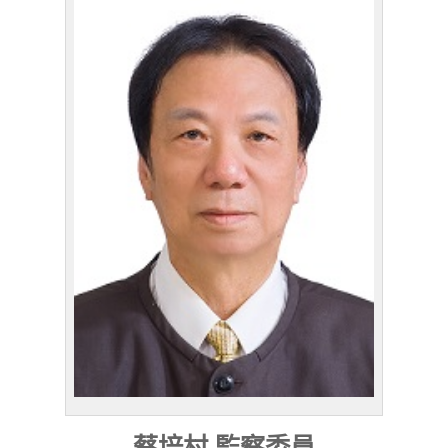
蔡培村 監察委員