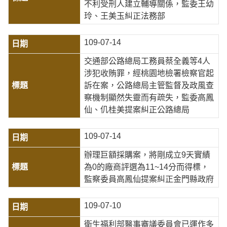
不利受刑人建立輔導關係，監委王幼
玲、王美玉糾正法務部
109-07-14
交通部公路總局工務員蔡全義等4人
涉犯收賄罪，經桃園地檢署檢察官起
訴在案，公路總局主管監督及政風查
察機制顯然失靈而有疏失，監委高鳳
仙、仉桂美提案糾正公路總局
109-07-14
辦理巨額採購案，將剛成立9天實績
為0的廠商評選為11~14分而得標，
監察委員高鳳仙提案糾正金門縣政府
109-07-10
衛生福利部醫事審議委員會已運作多