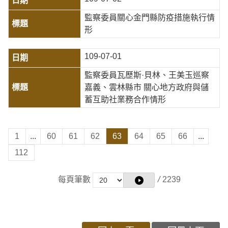
監察委員關心金門縣防疫措施執行情
形
109-07-01
監察委員瓦歷斯·貝林、王美玉巡察
嘉義、雲林縣市 關心地方政府與儲
蓄互助社業務合作情形
1
...
60
61
62
63
64
65
66
...
112
每頁筆數
/
2239