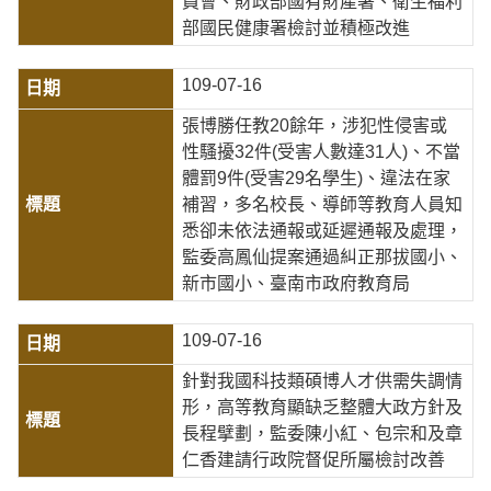
員會、財政部國有財產署、衛生福利
部國民健康署檢討並積極改進
109-07-16
張博勝任教20餘年，涉犯性侵害或
性騷擾32件(受害人數達31人)、不當
體罰9件(受害29名學生)、違法在家
補習，多名校長、導師等教育人員知
悉卻未依法通報或延遲通報及處理，
監委高鳳仙提案通過糾正那拔國小、
新市國小、臺南市政府教育局
109-07-16
針對我國科技類碩博人才供需失調情
形，高等教育顯缺乏整體大政方針及
長程擘劃，監委陳小紅、包宗和及章
仁香建請行政院督促所屬檢討改善