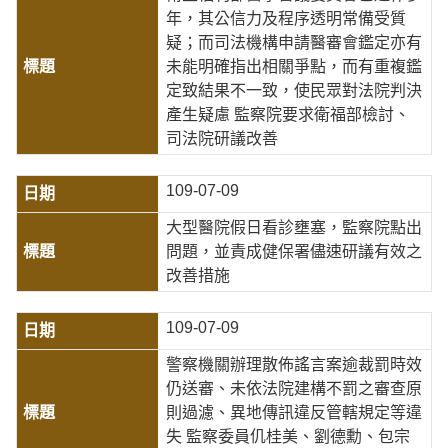
年，其公信力及程序透明常備受質
疑；而司法機構申請醫審會鑑定亦有
未能明確指出相關爭點，而有重複鑑
定致結果不一致，使民眾對法院判決
產生疑慮 監察院要求衛福部檢討、
司法院研議改善
109-07-09
大型醫院假日看診壅塞，監察院點出
問題，並責成健保署儘速研議有效之
改善措施
109-07-09
警察機關辦理散佈謠言案逾裁罰時效
仍送審、未依法院建構不罰之審查原
則過濾、異地傳訊違反管轄規定等違
失 監察委員仉桂美、劉德勳、包宗