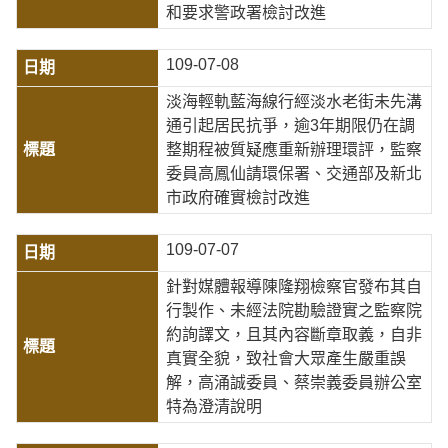
和要求警政署檢討改進
109-07-08
淡海輕軌藍海線行經淡水老街未先溝
通引起居民抗爭，逾3年期限仍在調
整期程被質疑應重新辦理環評，監察
委員高鳳仙請環保署、交通部及新北
市政府確實檢討改進
109-07-07
針對媒體報導陳隆翔檢察官發布其自
行製作、未經法院勘驗證實之監察院
約詢譯文，且其內容斷章取義，自非
真實全貌，致社會大眾產生嚴重誤
解，高涌誠委員、蔡崇義委員辦公室
特為澄清說明