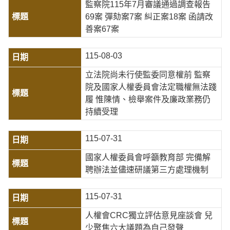
監察院115年7月審議通過調查報告
69案 彈劾案7案 糾正案18案 函請改
善案67案
115-08-03
立法院尚未行使監委同意權前 監察
院及國家人權委員會法定職權無法踐
履 惟陳情、檢舉案件及廉政業務仍
持續受理
115-07-31
國家人權委員會呼籲教育部 完備解
聘辦法並儘速研議第三方處理機制
115-07-31
人權會CRC獨立評估意見座談會 兒
少聚焦六大議題為自己發聲