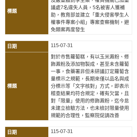
及嚴重體罰學生案，權責機關已加重
議處7名違失人員，5名被害人獲補
助，教育部並建立「重大侵害學生人
權事件專案小組」專案查察機制，避
免類案再度發生
115-07-31
對於市售蘿蔔糕，有以玉米澱粉、修
飾澱粉及添加物製成，甚至未含蘿蔔
一事，食藥署非但未研議訂定蘿蔔含
量標示之規範，長期來僅以品名與成
分標示等「文字核對」方式，即表示
稽查結果均符合規定，確有欠當，且
對「限量」使用的修飾澱粉，迄今怠
未建立檢驗方法，也未檢討限量使用
規範的合理性，監察院促請改善
115-07-31