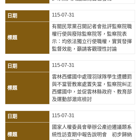
115-07-31
有關民眾黨召開記者會批評監察院職
權行使與廢除監察院等，監察院表
示：均依法獨立行使職權，實質發揮
監督效能，籲請客觀理性討論
115-07-31
雲林西螺國中處理羽球隊學生遭體罰
與不當管教案處置失當，監察院糾正
西螺國中，並促雲林縣政府、教育部
及運動部澈底檢討
115-07-31
國家人權委員會舉辦公產迫遷議題系
統性訪查期中報告說明會 初步歸納