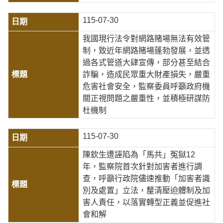
115-07-30
我國現行法令對網路賭場無法有效管
制，致近年網路賭場蓬勃發展，並透
過各式管道大肆宣傳，部分甚至結合
詐騙，造成民眾重大財產損失，嚴重
危害社會安全，監察委員呼籲政府機
關正視問題之嚴重性，並積極研謀防
杜機制
115-07-30
陳欽生遭誣陷為「馬共」冤獄12
年，監察院首次針對加害者進行調
查，呼籲行政院儘速推動「加害者識
別及處置」立法，釐清壓迫體制及加
害人責任，以落實轉型正義並促進社
會和解