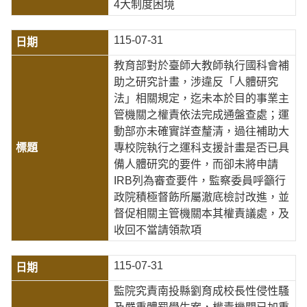
4大制度困境
115-07-31
教育部對於臺師大教師執行國科會補
助之研究計畫，涉違反「人體研究
法」相關規定，迄未本於目的事業主
管機關之權責依法完成通盤查處；運
動部亦未確實詳查釐清，過往補助大
專校院執行之運科支援計畫是否已具
備人體研究的要件，而卻未將申請
IRB列為審查要件，監察委員呼籲行
政院積極督飭所屬澈底檢討改進，並
督促相關主管機關本其權責議處，及
收回不當請領款項
115-07-31
監院究責南投縣劉育成校長性侵性騷