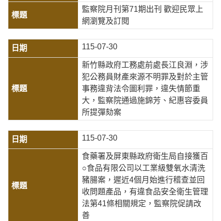
監察院月刊第71期出刊 歡迎民眾上
網瀏覽及訂閱
115-07-30
新竹縣政府工務處前處長江良淵，涉
犯公務員財產來源不明罪及對於主管
事務違背法令圖利罪，違失情節重
大，監察院通過施錦芳、紀惠容委員
所提彈劾案
115-07-30
食藥署及屏東縣政府衛生局自接獲百
○食品有限公司以工業級雙氧水清洗
豬腸案，遲近4個月始進行稽查並回
收問題產品，有違食品安全衛生管理
法第41條相關規定，監察院促請改
善