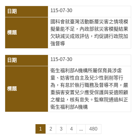
115-07-30
國科會就臺灣活動斷層災害之情境模
擬量能不足，內政部就災害模擬結果
欠缺減災成效評估，均促請行政院加
強督導
115-07-30
衛生福利部A機構所屬保育員涉虐
童、妨害性自主及兒少性剝削等行
為，有怠於執行職務及督導不周，嚴
重損害安置兒少應受保護與妥適照顧
之權益，核有怠失。監察院通過糾正
衛生福利部A機構
1
2
3
4
...
480