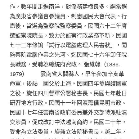
作，數年間走遍南洋，對僑務建樹良多。嗣當選
為廣東省參議會參議員、制憲國民大會代表。行
憲後，當選為監察院監察委員，民國六十二年膺
選監察院院長，致力於監察行政業務革新，民國
七十三年條諭「試行以電腦處理人民書狀」，開
監察院電腦作業之先河。迄民國七十六年卸任院
長職務，受聘為總統府資政。 張維翰（1886-
1979） 雲南省大關縣人，早年參加辛亥革
命軍，後謁 國父於上海。民國四年參與護國軍
之役，旋任四川督軍公署秘書長。民國七年赴日
研習地方行政。民國十一年回滇籌備昆明市政。
民國十七年任雲南省政府委員兼外交部特派駐滇
交涉員，促成改訂中法越南商約。民國二十年，
受命為立法委員，旋兼立法院秘書長，越二年，