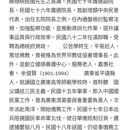
蔣總統經國先生之賞識。民國七十年膺選副院
長，民國七十六年膺選院長，首創增額中央民意
代表，出任五院院長之例。任內通盤檢討監察法
規，加強監察功能，並推動資訊化作業，提升議
事品質與行政效率。民國八十二年任滿卸職，受
聘為總統府資政。 公苦學終生，平易近人，
篤信佛教，曾被推為世界宗教徒協會理事長。此
外，並創立健順養護中心，服務老人，嘉惠社
會。 余俊賢（1901-1994） 廣東省平遠縣
人，就讀國立廣東高等師範學校時，曾聆聽 國
父講述三民主義。民國十五年畢業，即入中國國
民黨工作，曾為廣東清黨委員會重要負責人。次
年派赴南洋，開始僑務工作。民國十七年日本出
兵阻撓國民革命軍北伐，號召華僑抵制日貨，遭
逮捕繫獄八月。民國十八年返國，仍從事僑務工