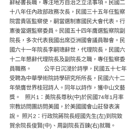
辭秘書長職，專注地方自治之立法事項。民國二
十八年任內政部政務次長，民國三十五年任監察
院雲貴區監察使，嗣當選制憲國民大會代表。行
憲後當選監察委員。民國五十四年膺選監察院副
院長，多次代表我國出席亞洲國會議員聯會。民
國六十一年院長李嗣璁辭世，代理院長，民國六
十二年懇辭代理院長及副院長之職，專任監察委
員職務。 公平日沉浸於詩學，民國五十七年
受聘為中華學術院詩學研究所所長，民國六十二
年榮膺世界桂冠詩人。同年以詩作，獲中山文藝
獎。 照片1：黃院長尊秋(中)於民國74年1月率
宗教訪問團訪問美國，於美國國會山莊發表演
說。 照片2：行政院蔣院長經國先生(左)到院致
賀余院長俊賢(中)、周副院長百鍊(右)就職。