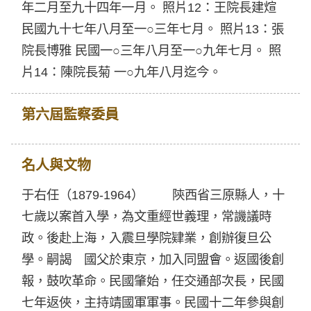
年二月至九十四年一月。 照片12：王院長建煊
民國九十七年八月至一○三年七月。 照片13：張
院長博雅 民國一○三年八月至一○九年七月。 照
片14：陳院長菊 一○九年八月迄今。
第六屆監察委員
名人與文物
于右任（1879-1964） 陝西省三原縣人，十
七歲以案首入學，為文重經世義理，常譏議時
政。後赴上海，入震旦學院肄業，創辦復旦公
學。嗣謁 國父於東京，加入同盟會。返國後創
報，鼓吹革命。民國肇始，任交通部次長，民國
七年返俠，主持靖國軍軍事。民國十二年參與創