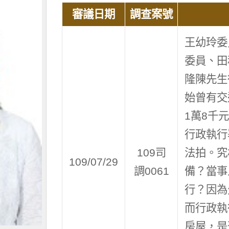
審議日期
調查案號
王幼玲委
委員、田
隆陳先生
始曾有交
1萬8千
行政執行
109司
法拍。究
109/07/29
調0061
備？當事
行？因為
而行政執
房屋，是