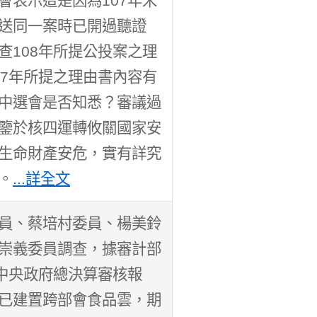
會表示這是因為107年宋
送同一案時已開過聽證
查108年所提公投案之理
07年所提之理由書內容有
中選會是否知悉？審議過
鑒於核四運轉攸關國家安
生命財產安危，實有詳究
。
...詳全文
員、蔡培村委員、楊美鈴
崇義委員調查，據審計部
度中央政府總決算審核報
已建置跨部會食品雲，期