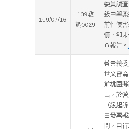
委員調查
109教
級中學柔
109/07/16
調0029
前性侵害
情，卻未
查報告。
蔡崇義委
世文曾為
前桃園縣
出，於營
（緩起訴
白發票報
間，自行