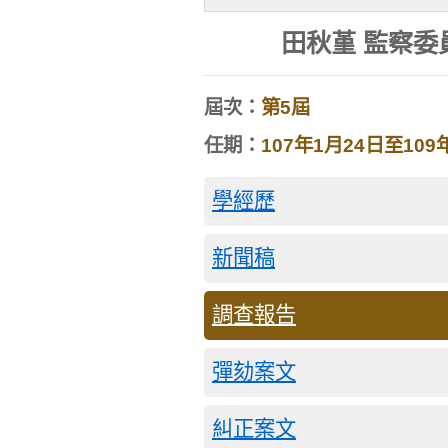
田秋堇 監察委
屆次：
第5屆
任期：
107年1月24日至109
學經歷
新聞稿
調查報告
彈劾案文
糾正案文