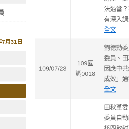
法過當？
員
有深入調
全文
年7月31日
劉德勳委
委員、田
109國
109/07/23
因應中共
調0018
成效」通
全文
田秋堇委
委員自動
核四啟封