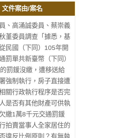
文件案由/案名
員、高涌誠委員、蔡崇義
秋堇委員調查「據悉，基
從民國（下同）105年開
通罰單共新臺幣（下同）
元的罰鍰沒繳，遭移送給
署強制執行，房子直接遭
相關行政執行程序是否完
人是否有其他財產可供執
欠繳1萬8千元交通罰鍰
行拍賣當事人全家居住的
否違反比例原則？有無執