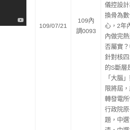
儀控設計
換骨為數
109內
109/07/21
心，2年
調0093
內做完熱
否屬實？
針對核四
的S斷層
「大腦」
限將屆，
轉發電所
行政院原
題，中選