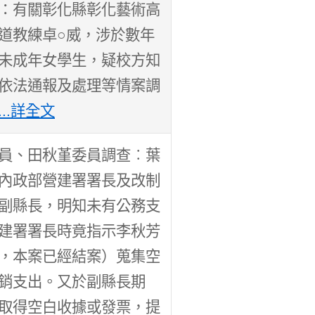
：有關彰化縣彰化藝術高
道教練卓○威，涉於數年
未成年女學生，疑校方知
依法通報及處理等情案調
...詳全文
員、田秋堇委員調查︰葉
內政部營建署署長及改制
副縣長，明知未有公務支
建署署長時竟指示李秋芳
，本案已經結案）蒐集空
銷支出。又於副縣長期
取得空白收據或發票，提