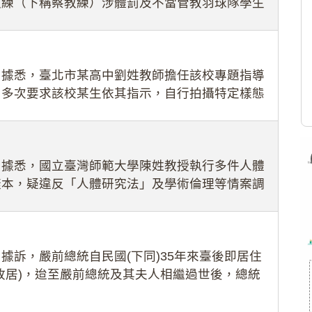
教練（下稱蔡教練）涉體罰及不當管教羽球隊學生
理會議（下
：據悉，臺北市某高中劉姓教師擔任該校專題指導
，多次要求該校某生依其指示，自行拍攝特定樣態
生因畏懼成
：據悉，國立臺灣師範大學陳姓教授執行多件人體
樣本，疑違反「人體研究法」及學術倫理等情案調
據訴，嚴前總統自民國(下同)35年來臺後即居住
故居)，迨至嚴前總統及其夫人相繼過世後，總統
住