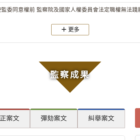
監委同意權前 監察院及國家人權委員會法定職權無法踐履
更多
監察成果
正案文
彈劾案文
糾舉案文