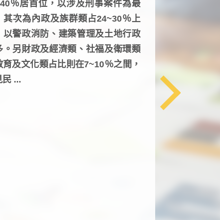
6~40％居首位，以涉及刑事案件為最
，其次為內政及族群類占24~30％上
，以警政消防、建築管理及土地行政
多。另財政及經濟類、社福及衛環類
教育及文化類占比則在7~10％之間，
民 ...