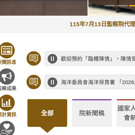
115年7月13日監察院
歡迎預約「臨櫃陳情」，陳情
新聞訊息
海洋委員會海洋保育署 「20
監察成果
國家
全部
院新聞稿
統計資訊
會