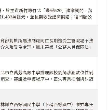
，於主責新竹縣竹北「豐采520」建案期間，藏
1,483萬餘元，並長期收受建商餽贈；復罔顧公
期間
教育部對於所屬法制處同仁長期遭受主管職場不法
效介入及妥為處理，顯未善盡「公務人員保障法」
護公務人員
臺北市立萬芳高級中學辦理該校劉師涉犯數位性剝
件調查、審議及申復程序中，喪失專業把關與糾錯
審酌師生不
雲林縣立西螺國民中學（下稱西螺國中）廖姓專任