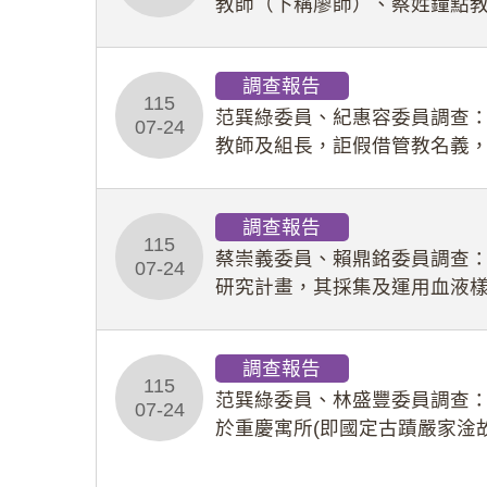
教師（下稱廖師）、蔡姓鐘點
等行為，歷經該校校園事件處
調查報告
115
范巽綠委員、紀惠容委員調查
07-24
教師及組長，詎假借管教名義
性影像並以手機傳送劉師。該
調查報告
115
蔡崇義委員、賴鼎銘委員調查
07-24
研究計畫，其採集及運用血液
查報告。(115教調31)
調查報告
115
范巽綠委員、林盛豐委員調查：
07-24
於重慶寓所(即國定古蹟嚴家淦
府於89年間函請其家屬繼續留