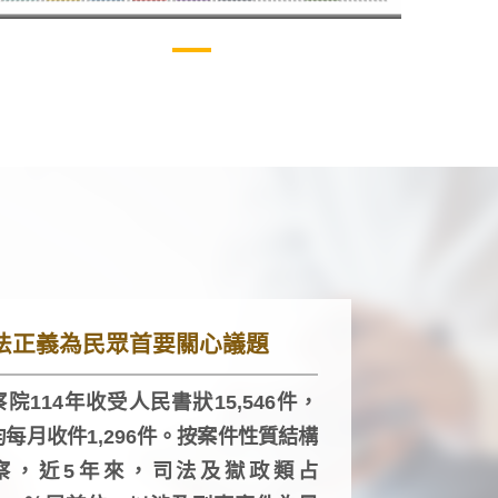
法正義為民眾首要關心議題
院114年收受人民書狀15,546件，
均每月收件1,296件。按案件性質結構
察，近5年來，司法及獄政類占