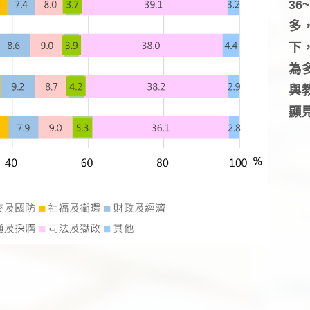
3
多
下
為
與
顯見