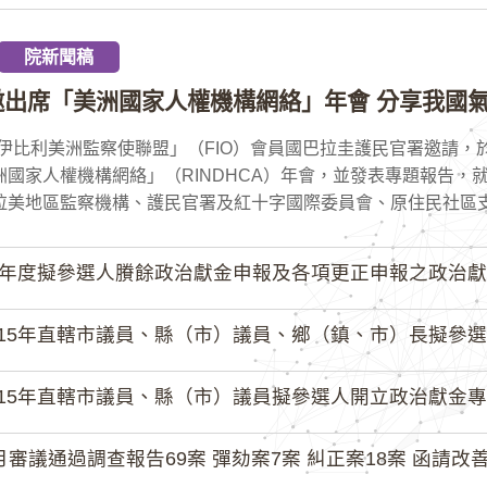
院新聞稿
邀出席「美洲國家人權機構網絡」年會 分享我國氣
伊比利美洲監察使聯盟」（FIO）會員國巴拉圭護民官署邀請，於
洲國家人權機構網絡」（RINDHCA）年會，並發表專題報告，
拉美地區監察機構、護民官署及紅十字國際委員會、原住民社區支持
4年度擬參選人賸餘政治獻金申報及各項更正申報之政治獻
15年直轄市議員、縣（市）議員、鄉（鎮、市）長擬參選人開立
15年直轄市議員、縣（市）議員擬參選人開立政治獻金專戶共計
月審議通過調查報告69案 彈劾案7案 糾正案18案 函請改善