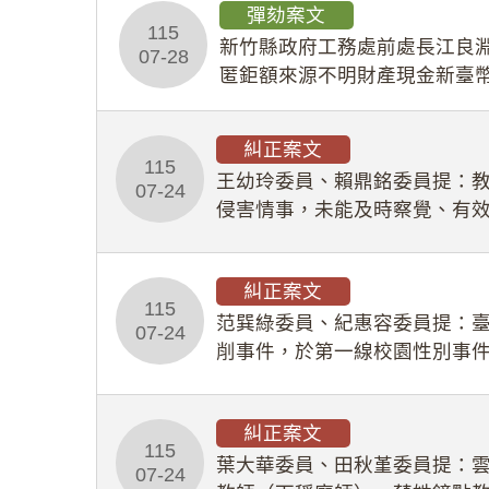
彈劾案文
115
新竹縣政府工務處前處長江良淵
07-28
匿鉅額來源不明財產現金新臺幣
共安全，圖利默許建商於停工
糾正案文
115
王幼玲委員、賴鼎銘委員提：
07-24
侵害情事，未能及時察覺、有
及「職業安全衛生法」所定維
糾正案文
115
范巽綠委員、紀惠容委員提：
07-24
削事件，於第一線校園性別事
功能，不僅首份調查報告漏未
糾正案文
115
葉大華委員、田秋堇委員提：
07-24