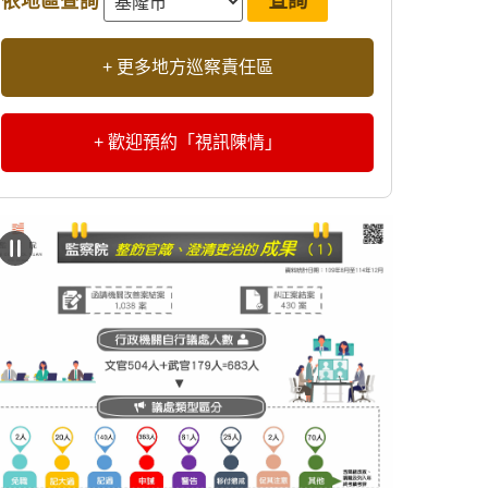
依地區查詢
+ 更多地方巡察責任區
+ 歡迎預約「視訊陳情」