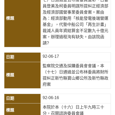
員登美及柯委員明謀所提糾正經濟部
及經濟部國營事業委員會案。案由
為：經濟部動用「核能發電後端營運
基金」，代墊中船公司「再生計畫」
裁減人員年資結算金不足數九十億元
案，辦理過程洵有缺失。由該院函
請?
92-06-17
監察院交通及採購委員會會議，本
（十七）日通過並公布林委員將財所
提糾正新竹縣寶山鄉公所及新竹縣政
府案
92-06-16
本院於本（十六）日上午九時三十
分，召開諮詢委員會議