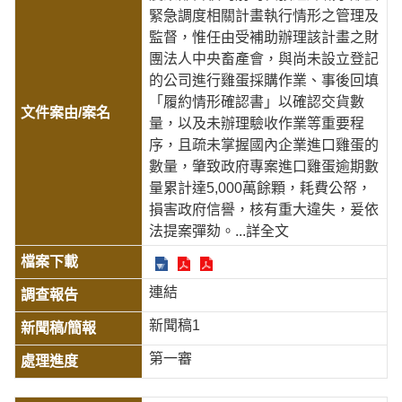
緊急調度相關計畫執行情形之管理及
監督，惟任由受補助辦理該計畫之財
團法人中央畜產會，與尚未設立登記
的公司進行雞蛋採購作業、事後回填
「履約情形確認書」以確認交貨數
量，以及未辦理驗收作業等重要程
序，且疏未掌握國內企業進口雞蛋的
數量，肇致政府專案進口雞蛋逾期數
量累計達5,000萬餘顆，耗費公帑，
損害政府信譽，核有重大違失，爰依
法提案彈劾。
...詳全文
連結
新聞稿1
第一審