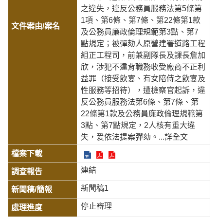
之違失，違反公務員服務法第5條第
1項、第6條、第7條、第22條第1款
及公務員廉政倫理規範第3點、第7
點規定；被彈劾人原營建署道路工程
組正工程司，前兼副隊長及課長詹加
欣，涉犯不違背職務收受廠商不正利
益罪（接受飲宴、有女陪侍之飲宴及
性服務等招待），遭檢察官起訴，違
反公務員服務法第6條、第7條、第
22條第1款及公務員廉政倫理規範第
3點、第7點規定，2人核有重大違
失，爰依法提案彈劾。
...詳全文
連結
新聞稿1
停止審理