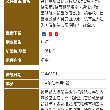
為已違反公務員服務法第1條、第6
條及第7條等相關規定，違法失職事
證明確，嚴重敗壞官箴，損害政府信
譽及公務人員廉潔形象，核有重大違
失，爰依法提案彈劾。
...詳全文
連結
新聞稿1
結案
114/03/11
114年劾字第5號
被彈劾人吳武泰擔任行政院災害防救
辦公室主任期間，辦理災害防救業務
訪評時，多次接受與其職務有利害關
係之受評單位飲宴招待與續攤、涉足