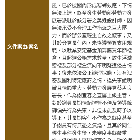
風，已於機關內形成寒蟬效應，下情
無法上達，終至發生勞動部勞動力發
展署派駐於該分署之吳姓設計師，因
無法承受不合理工作指派之巨大壓
力，而於辦公室輕生亡故之憾事；又
其於分署長任內，未恪遵預算支用規
範，以就業安定基金預算購買年節禮
盒，且超逾公務需求數量，致生浮濫
贈禮及部分禮盒流向不明疑遭侵占情
事；復未依法公正辦理採購，涉有洩
密及圖利特定廠商之情，違失事證明
確且情節重大。勞動力發展署蔡孟良
署長，作為謝宜容之直屬上級主管，
對於謝員長期情緒控管不佳及領導統
御偏失行為失察，非但未能及時予以
導正，其長期容任不作為之態度甚至
予謝員有恃無恐之氣焰，且其於同仁
輕生事件發生後，未審度事態嚴重