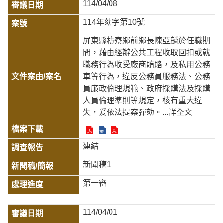
114/04/08
114年劾字第10號
屏東縣枋寮鄉前鄉長陳亞麟於任職期
間，藉由經辦公共工程收取回扣或就
職務行為收受廠商賄賂，及私用公務
車等行為，違反公務員服務法、公務
員廉政倫理規範、政府採購法及採購
人員倫理準則等規定，核有重大違
失，爰依法提案彈劾。
...詳全文
連結
新聞稿1
第一審
114/04/01