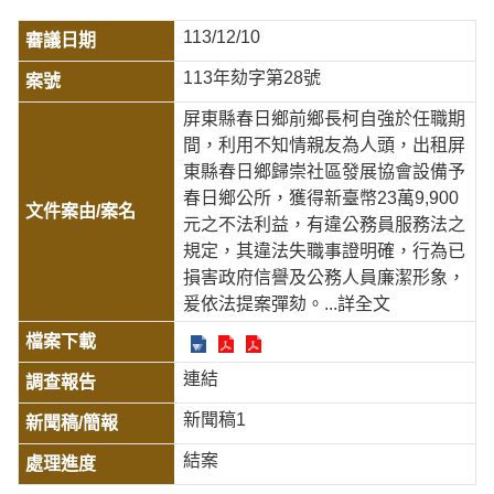
113/12/10
113年劾字第28號
屏東縣春日鄉前鄉長柯自強於任職期
間，利用不知情親友為人頭，出租屏
東縣春日鄉歸崇社區發展協會設備予
春日鄉公所，獲得新臺幣23萬9,900
元之不法利益，有違公務員服務法之
規定，其違法失職事證明確，行為已
損害政府信譽及公務人員廉潔形象，
爰依法提案彈劾。
...詳全文
連結
新聞稿1
結案