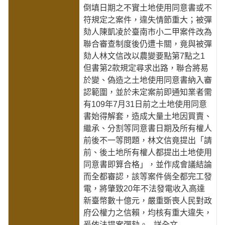
倒填日期之不實土地使用同意書或不
符規定之案件，違失情節重大；被彈
劾人陳凱凌於臺南市小二甲案件改為
聯合審查制度後仍遭卡關，竟與被彈
劾人林文信改以農變要點第7點之1
但書第2款規定尋求出路，聯合將易
於變、偽造之土地使用同意書納入審
認範圍，並於未定案前即通知業者需
有109年7月31日前之土地使用同意
書始得解套，造成大量土地因買賣、
繼承、分割等同意書日期及所有權人
前後不一等問題，林文信竟提出「請
前、後土地所有權人都提出土地使用
同意書即算合格」，並作成會議結論
而全都審認，該等案件倘全都完工發
電，將肇致20年不法發電收入高達
新臺幣數十億元，嚴重斲喪人民對政
府公權力之信賴，均核有重大違失，
爰依法提案彈劾。
...詳全文