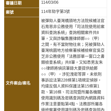
114/03/06
114年劾字第3號
被彈劾人臺灣橋頭地方法院候補法官
石育恩非公務使用「司法院使用前案
資料查詢系統」查詢相關案件共8
筆，又與詐騙集團律師鄭○○（甲）
之間，有不當財物往來；另被彈劾人
臺灣桃園地方檢察署候補檢察官吳亞
芝非公務使用「法務部單一窗口之書
類檢查系統」共8筆，又知悉男友朱
○○律師將偵訊筆錄大要提供給鄭
○○（甲），涉犯洩密等罪，未依刑
事訴訟法第228條第1項規定偵辦，
均違反個人資料保護法第15條第1
款、第16條、司法院暨所屬各機關
使用識別碼及密碼查詢院內網路資料
作業注意要點第4點、法務部所屬各
級檢察署使用識別碼及密碼查詢部內