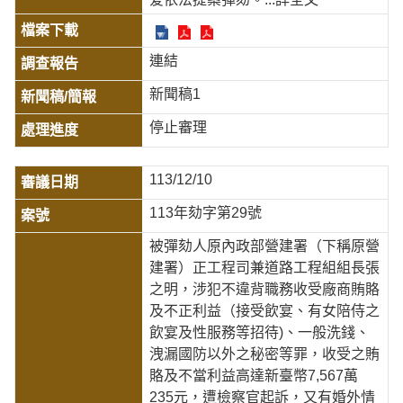
連結
新聞稿1
停止審理
113/12/10
113年劾字第29號
被彈劾人原內政部營建署（下稱原營
建署）正工程司兼道路工程組組長張
之明，涉犯不違背職務收受廠商賄賂
及不正利益（接受飲宴、有女陪侍之
飲宴及性服務等招待)、一般洗錢、
洩漏國防以外之秘密等罪，收受之賄
賂及不當利益高達新臺幣7,567萬
235元，遭檢察官起訴，又有婚外情