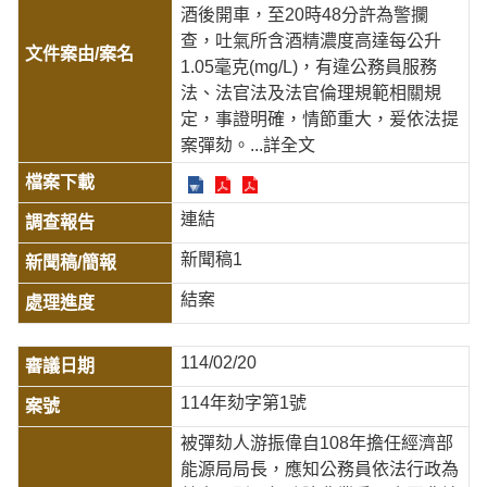
酒後開車，至20時48分許為警攔
查，吐氣所含酒精濃度高達每公升
1.05毫克(mg/L)，有違公務員服務
法、法官法及法官倫理規範相關規
定，事證明確，情節重大，爰依法提
案彈劾。
...詳全文
連結
新聞稿1
結案
114/02/20
114年劾字第1號
被彈劾人游振偉自108年擔任經濟部
能源局局長，應知公務員依法行政為