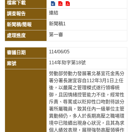
連結
新聞稿1
第一審
114/06/05
114年劾字第18號
勞動部勞動力發展署北基宜花金馬分
署分署長謝宜容自112年3月1日上任
後，以嚴厲之管理模式遂行領導統
御，且因情緒控管能力不佳，經常性
斥責、辱罵或以貶抑性口吻對待該分
署所屬職員，致其任內一級單位主管
異動頻仍，多人於長期高壓之職場環
境中已陸續出現身心狀況，且其為求
個人績效表現，展現強勢高壓領導作