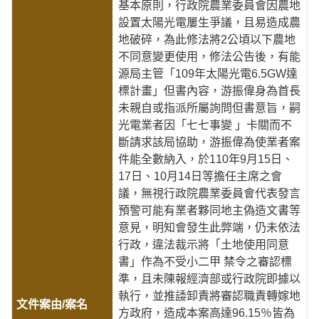
基本原則，行政院農業委員會因農地
設置太陽光電屢生爭議，且易造成農
地破碎，為此修法將2公頃以下農地
不同意變更使用，修法公告後，有能
源局主管「109年太陽光電6.5GW達
標計畫」但書內容，游振偉身為首長
未親自或指派所屬詢問但書意旨，嗣
光電業者因「七七事變 」卡關而不
斷請求該局協助，游振偉為使業者案
件能全數納入，於110年9月15日、
17日、10月14日等擔任主席之會
議，無視行政院農業委員會代表發言
預警可能有業者夥同地主偽造文書等
意見，明知會發生此弊端，仍未依法
行政，違法裁示將「土地使用同意
書」作為不受小二甲 禁令之審認標
準，且未陳報經濟部或行政院即據以
執行，並推諉卸責將審認職責轉嫁地
方政府，造成本案高達96.15％皆為