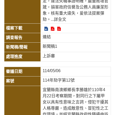
定，違法失職事證明確，嚴重敗壞官
箴，損害政府信譽及公務人員廉潔形
象，核有重大違失，爰依法提案彈
劾。
...詳全文
連結
新聞稿1
上訴審
114/05/06
114年劾字第12號
宜蘭縣南澳鄉鄉長李勝雄於110年4
月22日考察期間，對同行之下屬甲
女以具有性意味之言詞，侵犯干擾其
人格尊嚴，造成敵意性、冒犯性之工
作環境，並經宜蘭縣政府性騷擾申訴