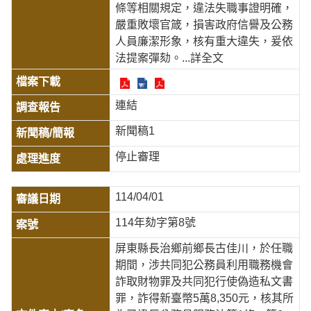
條等相關規定，違法失職事證明確，
嚴重敗壞官箴，損害政府信譽及公務
人員廉潔形象，核有重大違失，爰依
法提案彈劾。
...詳全文
連結
新聞稿1
停止審理
114/04/01
114年劾字第8號
屏東縣長治鄉前鄉長古佳川，於任職
期間，涉共同犯公務員利用職務機會
詐取財物罪及共同犯行使偽造私文書
罪，詐得新臺幣5萬8,350元，核其所