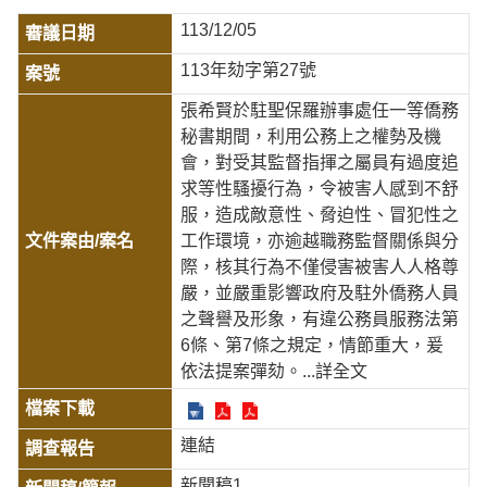
113/12/05
113年劾字第27號
張希賢於駐聖保羅辦事處任一等僑務
秘書期間，利用公務上之權勢及機
會，對受其監督指揮之屬員有過度追
求等性騷擾行為，令被害人感到不舒
服，造成敵意性、脅迫性、冒犯性之
工作環境，亦逾越職務監督關係與分
際，核其行為不僅侵害被害人人格尊
嚴，並嚴重影響政府及駐外僑務人員
之聲譽及形象，有違公務員服務法第
6條、第7條之規定，情節重大，爰
依法提案彈劾。
...詳全文
連結
新聞稿1