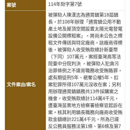
114年劾字第7號
被彈劾人陳漢志為通霄鎮第18屆鎮
長，於108年辦理「通霄鎮公用不動
產土地及屋頂空間設置太陽光電發電
設備公開標租案」，將尚未公告之標
租文件傳送與特定廠商，該廠商得標
後，被彈劾人收受賄款總計新臺幣
（下同）107萬元，案經臺灣高等法
院臺中分院判決 ，被彈劾人犯貪污
治罪條例之不違背職務收受賄賂罪，
處有期徒刑5年、褫奪公權5年、扣
案犯罪所得107萬元沒收在案；另利
用辦理通霄鎮鎮務共13件採購案之
機會，收受賄款總計114萬4千元，
遭臺灣苗栗地方檢察署檢察官起訴在
案。核其利用鎮長職務向廠商收受賄
款金額總計221萬4千元，所為已違
反公務員服務法第1條、第6條及第7