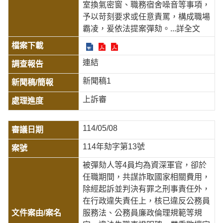
室換氣密窗、職務宿舍噪音等事項，
予以苛刻要求或任意責罵，構成職場
霸凌，爰依法提案彈劾。
...詳全文
連結
新聞稿1
上訴審
114/05/08
114年劾字第13號
被彈劾人等4員均為資深軍官，卻於
任職期間，共謀詐取國家相關費用，
除經起訴並判決有罪之刑事責任外，
在行政違失責任上，核已違反公務員
服務法、公務員廉政倫理規範等規