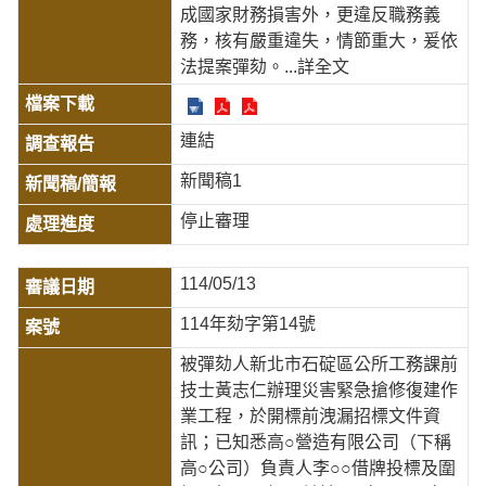
成國家財務損害外，更違反職務義
務，核有嚴重違失，情節重大，爰依
法提案彈劾。
...詳全文
連結
新聞稿1
停止審理
114/05/13
114年劾字第14號
被彈劾人新北市石碇區公所工務課前
技士黃志仁辦理災害緊急搶修復建作
業工程，於開標前洩漏招標文件資
訊；已知悉高○營造有限公司（下稱
高○公司）負責人李○○借牌投標及圍