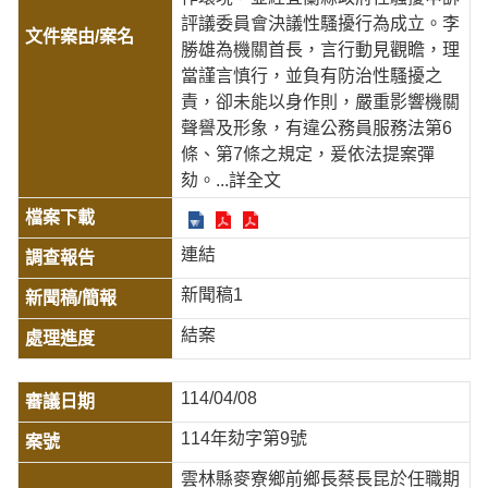
評議委員會決議性騷擾行為成立。李
勝雄為機關首長，言行動見觀瞻，理
當謹言慎行，並負有防治性騷擾之
責，卻未能以身作則，嚴重影響機關
聲譽及形象，有違公務員服務法第6
條、第7條之規定，爰依法提案彈
劾。
...詳全文
連結
新聞稿1
結案
114/04/08
114年劾字第9號
雲林縣麥寮鄉前鄉長蔡長昆於任職期