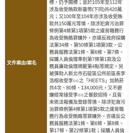
標，仍予開標；並於105年至112年
涉及收受賄款新臺幣(下同)共420萬
元；又100年至104年亦涉及收受賄
款共150萬元等情，除涉犯貪污治罪
條例第4條第1項第5款之違背職務行
為收受賄賂罪嫌外，亦違反政府採購
法第34條、第50條第1項第3款、公
務員服務法第1條、第6條、第7條、
採購人員倫理準則第7條第1款及公
務員廉政倫理規範第4點等規定。另
被彈劾人新北市石碇區公所前區長李
浩榕收受李○○之「HEETS」加熱菸
共4次、80條、134,000元，又不避
嫌經常接受李○○之餐飲招待，且皆
未依法報備及登錄等情，除涉犯貪污
治罪條例第4條第1項第5款之違背職
務行為收受賄賂等罪嫌外，亦違反公
務員服務法第1條、第6條、第8條、
第17條、第22條第1款；採購人員倫