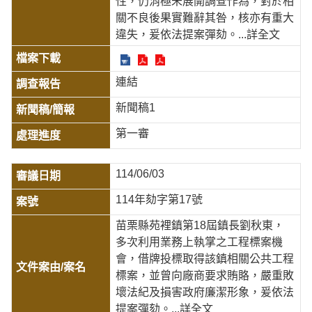
性，仍消極未展開調查作為，對於相
關不良後果實難辭其咎，核亦有重大
違失，爰依法提案彈劾。
...詳全文
連結
新聞稿1
第一審
114/06/03
114年劾字第17號
苗栗縣苑裡鎮第18屆鎮長劉秋東，
多次利用業務上執掌之工程標案機
會，借牌投標取得該鎮相關公共工程
標案，並曾向廠商要求賄賂，嚴重敗
壞法紀及損害政府廉潔形象，爰依法
提案彈劾。
...詳全文