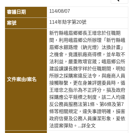
114/08/07
114年劾字第20號
新竹縣峨眉鄉鄉長王增忠於任職期
間，利用峨眉鄉公所辦理「新竹縣峨
眉鄉水銀路燈（鈉光燈）汰換計畫」
之機會，竟護航廠商得標，並牟取不
法利益，嚴重敗壞官箴；峨眉鄉公所
建設課課長魏宇祥於任職期間，明知
所辦之採購案違反法令，與廠商人員
接觸聯繫，更在身兼評選委員時，循
王增忠之指示為不正評分，損及政府
採購應公平競標之制度，該二人均違
反公務員服務法第1條、第6條及第7
條等相關規定，違失事證明確，損害
政府信譽及公務人員廉潔形象，爰依
法提案彈劾。
...詳全文