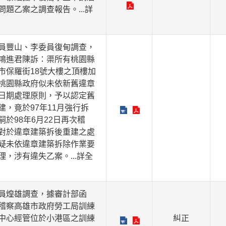
問題乙案之調查報告。
...詳
員豐山、李委員復甸調查，
鴻進君陳訴：渠所有桃園縣
市保羅街18號大樓之頂樓加
桃園縣政府似未依新舊違章
日期處理原則，予以認定舊
建，竟於97年11月強行拆
嗣於98年6月22日再次稽
對於違章建築拆後重建之處
疑未依違章建築拆除作業要
理，涉有違失乙案。
...詳全
員煌雄調查，據審計部函
稽察高雄市政府勞工局訓練
中心經管位於小港區之訓練
糾正