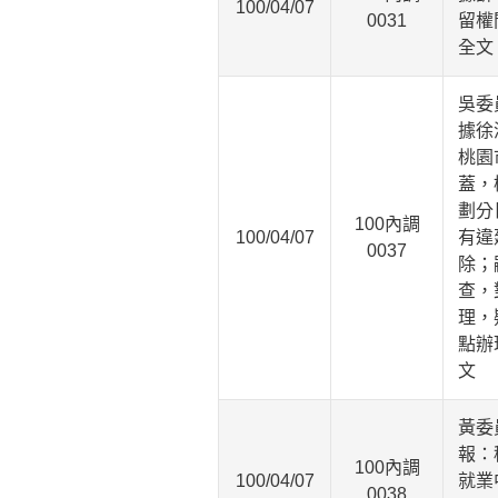
100/04/07
0031
留權
全文
吳委
據徐
桃園
蓋，
劃分
100內調
100/04/07
有違
0037
除；
查，
理，
點辦
文
黃委
報：
100內調
100/04/07
就業
0038