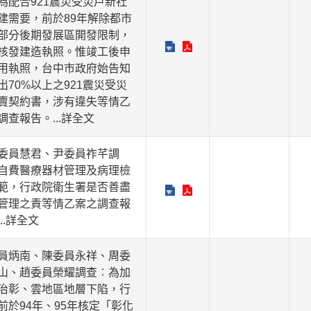
為配合921震災受災戶新社
建需要，前於89年解除都市
部分後期發展區開發限制，
核發建造執照。惟竣工後申
用執照，台中市政府始告知
出70%以上之921震災受災
賣契約書，涉有違失等情乙
調查報告。
...詳全文
委員慧君、尹委員祚芊調
自費醫療器材管理及病理檢
範，行政院衛生署是否善盡
管理之責等情乙案之調查報
...詳全文
員炳南、陳委員永祥、周委
山、趙委員榮耀調查︰為加
治彰、雲地區地層下陷，行
前於94年、95年核定「彰化