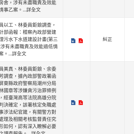
房舍，涉有未盡職責及效能
情事乙案。
...詳全文
員以工、林委員鉅鋃調查，
計部函報：稽察內政部營建
理污水下水道建設計畫(第三
糾正
，涉有未盡職責及效能過低情
案。
...詳全文
員美真、林委員鉅鋃、余委
芳調查，據內政部警政署函
屏東縣政府警察局潮州分局
林國章等涉嫌貪污治罪條例
，經臺灣高等法院高雄分院
判決確定，該署核定免職處
事涉法紀官箴，有關警方對
處理及相關考核監督責任究
形如何，認有深入瞭解必要
之調查報告。
...詳全文