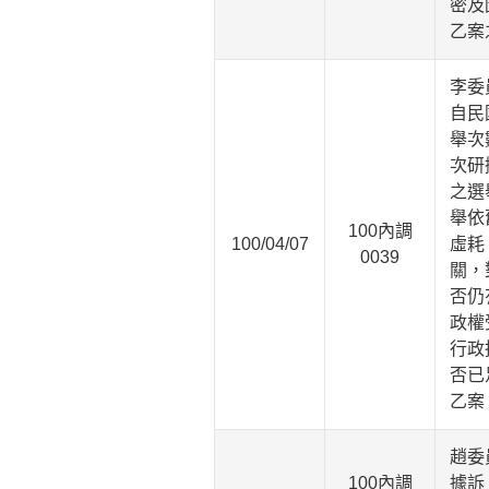
密及
乙案
李委
自民
舉次
次研
之選
舉依
100內調
100/04/07
虛耗
0039
關，
否仍
政權
行政
否已
乙案
趙委
100內調
據訴