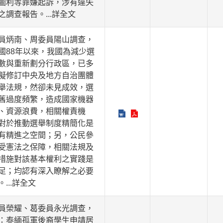
圖利等罪嫌起訴，涉有違失
之調查報告。
...詳全文
員炳南、周委員陽山調查，
國88年以來，我國為減少選
數與重新劃分行政區，已多
擬修訂中央及地方自治團體
舉法規，然卻未見成效，選
舊過度頻繁，造成國家機器
、資源浪費，相關權責機
對於推動選舉制度精簡化是
有精進之空間；另，公民參
受憲法之保障，相關法規及
措施對該基本權利之實踐是
足；均認有深入瞭解之必要
。
...詳全文
員榮耀、葛委員永光調查，
：泰緬孤軍後裔學生申請居