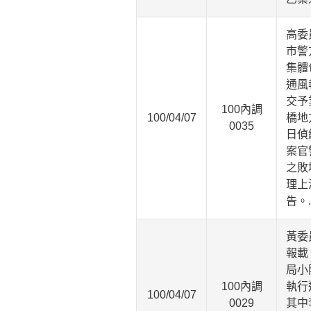
高委
市警
集體
通風
交予
100內調
100/04/07
橋地
0035
日偵
案官
之敗
理上
告。
黃委
報載
局小
100內調
執行
100/04/07
0029
其中