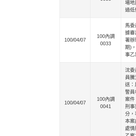
場地
過低
馬委
據審
100內調
100/04/07
署辦
0033
期)
事乙
沈委
員騰
送：
警員
100內調
案件
100/04/07
0041
刑事
分，
本案
處情
乙案