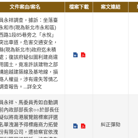
文件案由/案名
檔案下載
案文連結
員永祥調查，據訴：坐落臺
永和市(現為新北市永和區)
西路1段85巷旁之「水悅」
突出車道，危害交通安全，
縣(現為新北市)政府迄未積
處；復該府疑似圖利建商違
用國土，竟准許該建物之部
構逾越建築線及基地線，損
路人權益，涉有違失等情乙
調查報告。
...詳全文
員永祥、馬委員秀如自動調
前內政部部長余○○於部長任
疑似將南港展覽館標案評選
名單洩漏予得標廠商力拓營
糾正
彈劾
份有限公司，遭檢察官依洩