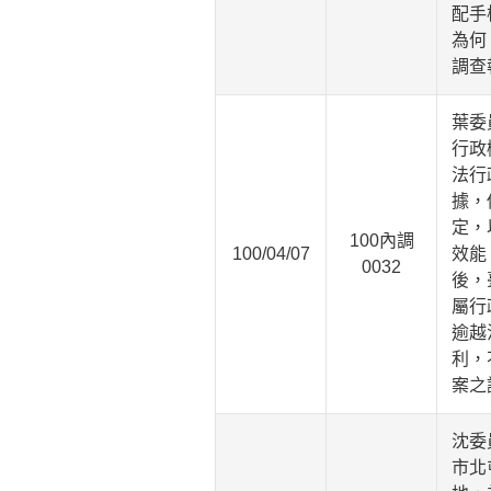
配手
為何
調查
葉委
行政
法行
據，
定，
100內調
100/04/07
效能
0032
後，
屬行
逾越
利，
案之
沈委
市北