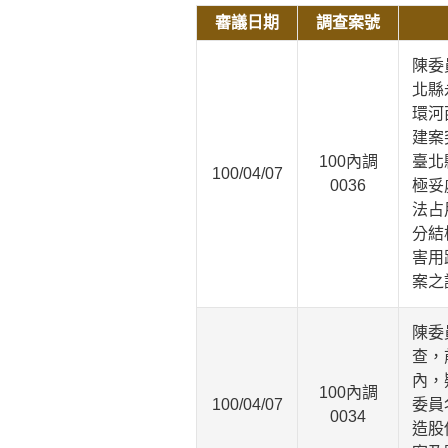
審議日期
調查案號
陳委
北縣
環河
建案
100內調
臺北
100/04/07
0036
極妥
法占
分結
害用
案之
陳委
查，
內，
100內調
100/04/07
委員
0034
造股