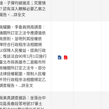
槍、子彈均被搶走；究實情
？認有深入瞭解必要乙案之
報告。
...詳全文
員耀鵬、李委員炳南調查︰
機關所訂定之法令應遵循依
政原則，並明列其授權依
俾符合行政程序法相關規
以保障人民權益，提高行政
；惟該法自90年1月1日施行
臺北市與高雄市二直轄市所
政機關所訂定之法令，部分
法律授權範圍，限制人民權
不符行政程序法相關規定乙
調查報告。
...詳全文
員美真調查據訴：坐落台中
屯區長春段等地號37筆土