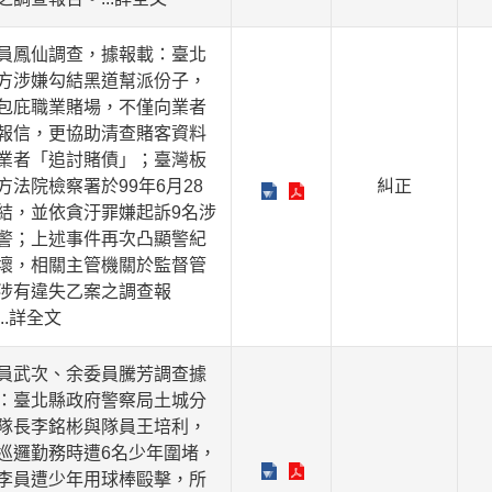
員鳳仙調查，據報載：臺北
方涉嫌勾結黑道幫派份子，
包庇職業賭場，不僅向業者
報信，更協助清查賭客資料
業者「追討賭債」；臺灣板
方法院檢察署於99年6月28
糾正
結，並依貪汙罪嫌起訴9名涉
警；上述事件再次凸顯警紀
壞，相關主管機關於監督管
涉有違失乙案之調查報
...詳全文
員武次、余委員騰芳調查據
：臺北縣政府警察局土城分
隊長李銘彬與隊員王培利，
巡邏勤務時遭6名少年圍堵，
李員遭少年用球棒毆擊，所