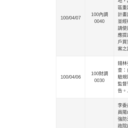
地，
區重
100內調
計畫
100/04/07
0040
並經
請使
應提
戶買
案之
錢林
查：
100財調
100/04/06
驗規
0030
監督
告。
李委
員陽
強防
政院