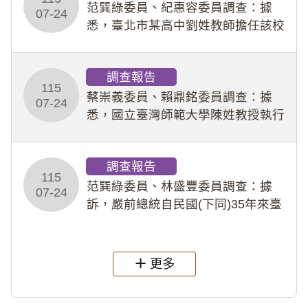
事件處理會議（下
范巽綠委員、紀惠容委員調查：據
07-24
悉，臺北市某高中劉姓教師擔任該校
專題指導教師及組長，詎假借管教名
義，多次要求該校某生依其指示，自
調查報告
行拍攝特定樣態性影像並以手機傳送
115
劉師。該生因畏懼成
蔡崇義委員、賴鼎銘委員調查：據
07-24
悉，國立臺灣師範大學陳姓教授執行
多件人體研究計畫，其採集及運用血
液樣本，疑違反「人體研究法」及學
調查報告
術倫理等情案調查報告。(115教調
115
31)
范巽綠委員、林盛豐委員調查：據
07-24
訴，嚴前總統自民國(下同)35年來臺
後即居住於重慶寓所(即國定古蹟嚴家
淦故居)，迨至嚴前總統及其夫人相繼
過世後，總統府於89年間函請其家屬
更多
繼續留住