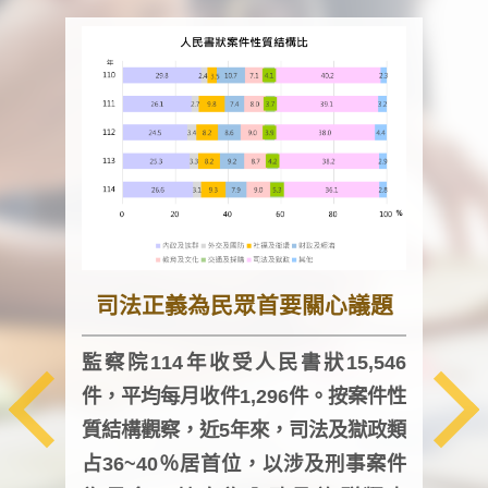
司法正義為民眾首要關心議題
監察院114年收受人民書狀15,546
件，平均每月收件1,296件。按案件性
監察
質結構觀察，近5年來，司法及獄政類
均每
占36~40％居首位，以涉及刑事案件
證，