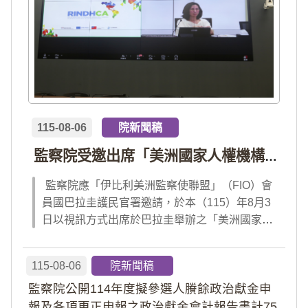
115-08-06
院新聞稿
監察院受邀出席「美洲國家人權機構網絡」年會 分享我國氣候災害防治經驗 打造國際永續韌性
監察院應「伊比利美洲監察使聯盟」（FIO）會
員國巴拉圭護民官署邀請，於本（115）年8月3
日以視訊方式出席於巴拉圭舉辦之「美洲國家人
權機構網絡」（RINDHCA）年會，並發表專題
報告，就美洲地區環境災害、氣候緊急狀態與人
115-08-06
院新聞稿
權風險等議題，與拉美地區監察機構、護民官署
監察院公開114年度擬參選人賸餘政治獻金申
及紅十字國際委員會、原住民社區支持組織...
報及各項更正申報之政治獻金會計報告書計75