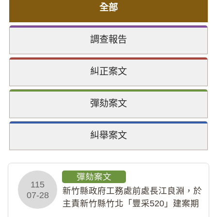
全部
調查報告
糾正案文
彈劾案文
糾舉案文
彈劾案文
115
新竹縣政府工務處前處長江良淵，於
07-28
主責新竹縣竹北「豐采520」建案期
間，藏匿鉅額來源不明財產現金新臺