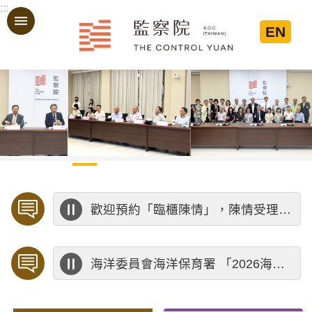
:::
跳到主要內容區塊
EN
:::
歡迎預約「臨櫃陳情」，陳情受理中心將優先排定人員與您接談，釐清案情爭點後收案處理，以節省您的寶貴時間。
海洋委員會海洋保育署 「2026海洋保育創意短影音競賽」活動