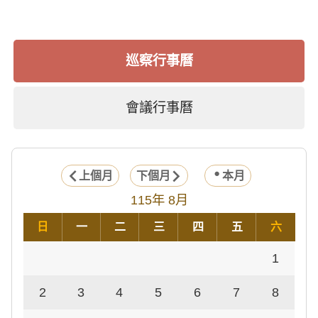
巡察行事曆
會議行事曆
上個月
下個月
本月
115年 8月
日
一
二
三
四
五
六
1
2
3
4
5
6
7
8