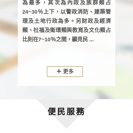
為最多，其次為內政及族群類占
調卷
24~30％上下，以警政消防、建築管
詢會
理及土地行政為多。另財政及經濟
次及
類、社福及衛環類與教育及文化類占
審議
比則在7~10％之間，顯見民 ...
人，
政機關
更多
便民服務