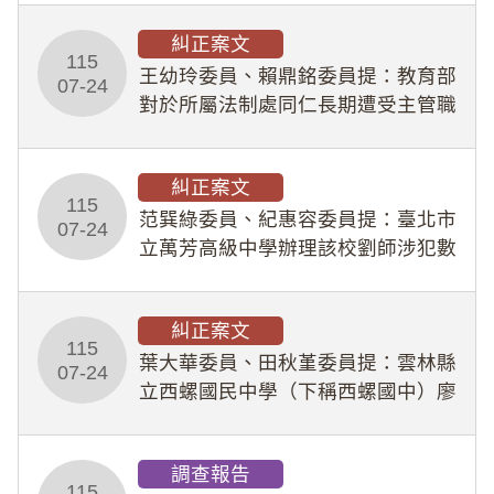
幣1,483萬餘元，並長期收受建商餽
糾正案文
贈；復罔顧公共安全，圖利默許建商
115
王幼玲委員、賴鼎銘委員提：教育部
於停工期間
07-24
對於所屬法制處同仁長期遭受主管職
場不法侵害情事，未能及時察覺、有
效介入及妥為處理，顯未善盡「公務
糾正案文
人員保障法」及「職業安全衛生法」
115
所定維護公務人員
范巽綠委員、紀惠容委員提：臺北市
07-24
立萬芳高級中學辦理該校劉師涉犯數
位性剝削事件，於第一線校園性別事
件調查、審議及申復程序中，喪失專
糾正案文
業把關與糾錯功能，不僅首份調查報
115
告漏未審酌師生不
葉大華委員、田秋堇委員提：雲林縣
07-24
立西螺國民中學（下稱西螺國中）廖
姓專任教師（下稱廖師）、蔡姓鐘點
教練（下稱蔡教練）涉體罰及不當管
調查報告
教羽球隊學生等行為，歷經該校校園
115