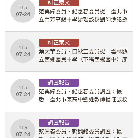
糾正案文
人員保障法」及「職業安全衛生法」
115
所定維護公務人員
范巽綠委員、紀惠容委員提：臺北市
07-24
立萬芳高級中學辦理該校劉師涉犯數
位性剝削事件，於第一線校園性別事
件調查、審議及申復程序中，喪失專
糾正案文
業把關與糾錯功能，不僅首份調查報
115
告漏未審酌師生不
葉大華委員、田秋堇委員提：雲林縣
07-24
立西螺國民中學（下稱西螺國中）廖
姓專任教師（下稱廖師）、蔡姓鐘點
教練（下稱蔡教練）涉體罰及不當管
調查報告
教羽球隊學生等行為，歷經該校校園
115
事件處理會議（下
范巽綠委員、紀惠容委員調查：據
07-24
悉，臺北市某高中劉姓教師擔任該校
專題指導教師及組長，詎假借管教名
義，多次要求該校某生依其指示，自
調查報告
行拍攝特定樣態性影像並以手機傳送
115
劉師。該生因畏懼成
蔡崇義委員、賴鼎銘委員調查：據
07-24