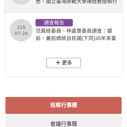
悉，國立臺灣師範大學陳姓教授執行
多件人體研究計畫，其採集及運用血
液樣本，疑違反「人體研究法」及學
調查報告
術倫理等情案調查報告。(115教調
115
31)
范巽綠委員、林盛豐委員調查：據
07-24
訴，嚴前總統自民國(下同)35年來臺
後即居住於重慶寓所(即國定古蹟嚴家
淦故居)，迨至嚴前總統及其夫人相繼
過世後，總統府於89年間函請其家屬
更多
繼續留住
巡察行事曆
會議行事曆