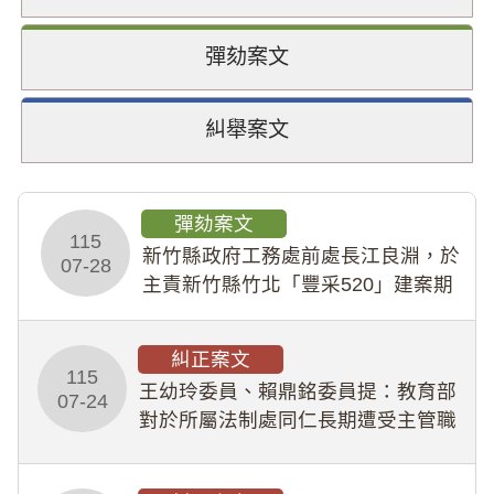
彈劾案文
糾舉案文
彈劾案文
115
新竹縣政府工務處前處長江良淵，於
07-28
主責新竹縣竹北「豐采520」建案期
間，藏匿鉅額來源不明財產現金新臺
幣1,483萬餘元，並長期收受建商餽
糾正案文
贈；復罔顧公共安全，圖利默許建商
115
王幼玲委員、賴鼎銘委員提：教育部
於停工期間
07-24
對於所屬法制處同仁長期遭受主管職
場不法侵害情事，未能及時察覺、有
效介入及妥為處理，顯未善盡「公務