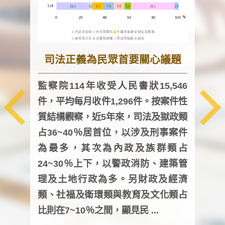
司法正義為民眾首要關心議題
監察院114年收受人民書狀15,546
件，平均每月收件1,296件。按案件性
監察
質結構觀察，近5年來，司法及獄政類
均每
占36~40％居首位，以涉及刑事案件
證，
為最多，其次為內政及族群類占
調卷
24~30％上下，以警政消防、建築管
詢會
理及土地行政為多。另財政及經濟
次及
類、社福及衛環類與教育及文化類占
審議
比則在7~10％之間，顯見民 ...
人，