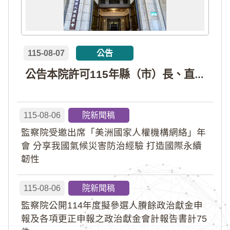
115-08-07
公告
公告本院許可115年縣（市）長、直轄市議員、縣（市）議員擬參選人開立政治獻金專戶共計4戶。各專戶得收受政治獻金期間為自專戶許可設立日起至115年11月27日止，專戶名冊詳如附件。
115-08-06
院新聞稿
監察院受邀出席「美洲國家人權機構網絡」年
會 分享我國氣候災害防治經驗 打造國際永續
韌性
115-08-06
院新聞稿
監察院公開114年度擬參選人賸餘政治獻金申
報及各項更正申報之政治獻金會計報告書計75