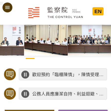
:::
跳到主要內容區塊
EN
:::
歡迎預約「臨櫃陳情」，陳情受理中心將優先排定人員與您接談，釐清案情爭點後收案處理，以節省您的寶貴時間。
公務人員應廉潔自持、利益迴避、依法公正執行公務～考試院公務人員保障暨培訓委員會～