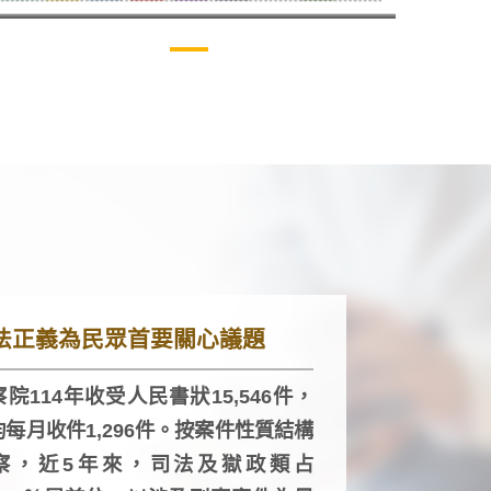
法正義為民眾首要關心議題
院114年收受人民書狀15,546件，
均每月收件1,296件。按案件性質結構
察，近5年來，司法及獄政類占