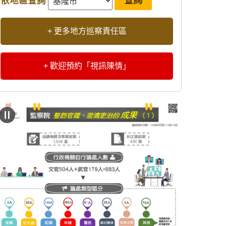
依地區查詢
+ 更多地方巡察責任區
+ 歡迎預約「視訊陳情」