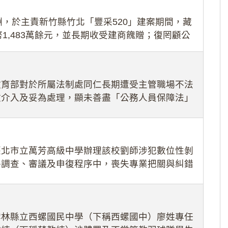
，於主責新竹縣竹北「豐采520」建案期間，藏
1,483萬餘元，並長期收受建商餽贈；復罔顧公
期間
教育部對於所屬法制處同仁長期遭受主管職場不法
效介入及妥為處理，顯未善盡「公務人員保障法」
護公務人員
臺北市立萬芳高級中學辦理該校劉師涉犯數位性剝
件調查、審議及申復程序中，喪失專業把關與糾錯
審酌師生不
雲林縣立西螺國民中學（下稱西螺國中）廖姓專任