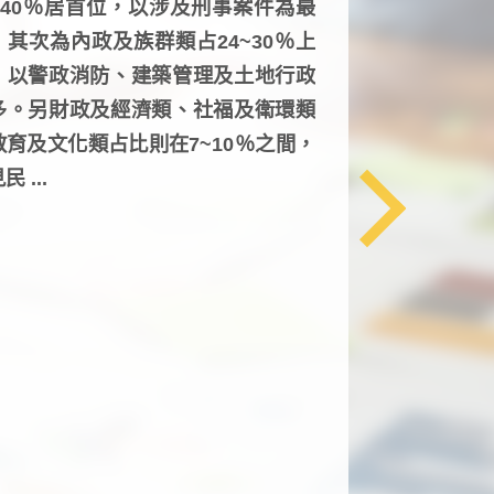
6~40％居首位，以涉及刑事案件為最
，其次為內政及族群類占24~30％上
，以警政消防、建築管理及土地行政
多。另財政及經濟類、社福及衛環類
教育及文化類占比則在7~10％之間，
民 ...