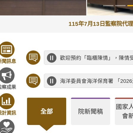
115年7月13日監察院
歡迎預約「臨櫃陳情」，陳情
新聞訊息
海洋委員會海洋保育署 「20
監察成果
國家
全部
院新聞稿
統計資訊
會