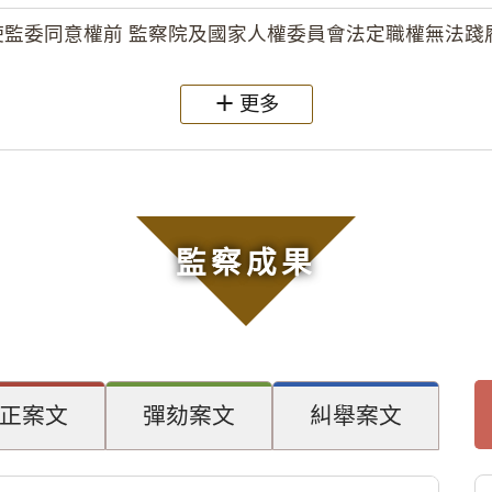
監委同意權前 監察院及國家人權委員會法定職權無法踐履
更多
監察成果
正案文
彈劾案文
糾舉案文