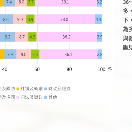
3
多
下
為
與
顯見