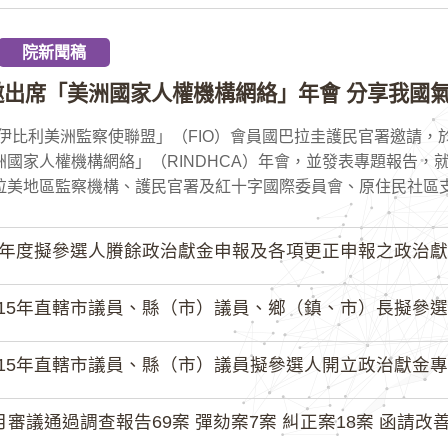
院新聞稿
邀出席「美洲國家人權機構網絡」年會 分享我國氣
伊比利美洲監察使聯盟」（FIO）會員國巴拉圭護民官署邀請，於
洲國家人權機構網絡」（RINDHCA）年會，並發表專題報告，
拉美地區監察機構、護民官署及紅十字國際委員會、原住民社區支持
4年度擬參選人賸餘政治獻金申報及各項更正申報之政治獻
15年直轄市議員、縣（市）議員、鄉（鎮、市）長擬參選人開立
15年直轄市議員、縣（市）議員擬參選人開立政治獻金專戶共計
月審議通過調查報告69案 彈劾案7案 糾正案18案 函請改善