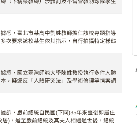
教練（下稱蔡教練）涉體罰及不當管教羽球隊學生
理會議（下
：據悉，臺北市某高中劉姓教師擔任該校專題指導
，多次要求該校某生依其指示，自行拍攝特定樣態
生因畏懼成
：據悉，國立臺灣師範大學陳姓教授執行多件人體
樣本，疑違反「人體研究法」及學術倫理等情案調
據訴，嚴前總統自民國(下同)35年來臺後即居住
故居)，迨至嚴前總統及其夫人相繼過世後，總統
住