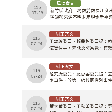
彈劾案文
115
新竹縣政府工務處前處長江良淵
07-28
匿鉅額來源不明財產現金新臺幣
共安全，圖利默許建商於停工
糾正案文
115
王幼玲委員、賴鼎銘委員提：
07-24
侵害情事，未能及時察覺、有
及「職業安全衛生法」所定維
糾正案文
115
范巽綠委員、紀惠容委員提：
07-24
削事件，於第一線校園性別事
功能，不僅首份調查報告漏未
糾正案文
115
葉大華委員、田秋堇委員提：
07-24