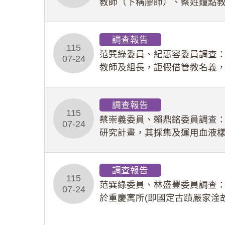
教師（下稱廖師）、蔡姓鐘點
等行為，歷經該校校園事件處
調查報告
115
范巽綠委員、紀惠容委員調查
07-24
教師及組長，詎假借管教名義
性影像並以手機傳送劉師。該
調查報告
115
蔡崇義委員、賴鼎銘委員調查
07-24
研究計畫，其採集及運用血液
查報告。(115教調31)
調查報告
115
范巽綠委員、林盛豐委員調查：
07-24
於重慶寓所(即國定古蹟嚴家淦
府於89年間函請其家屬繼續留